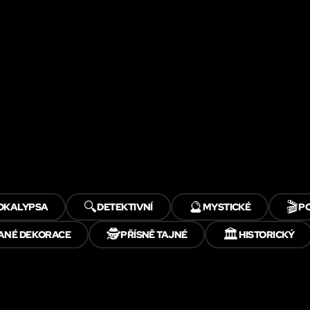
🔍
🔮
🎬
OKALYPSA
DETEKTIVNÍ
MYSTICKÉ
P
🕵️
🏛️
ANÉ DEKORACE
PŘÍSNĚ TAJNÉ
HISTORICKÝ