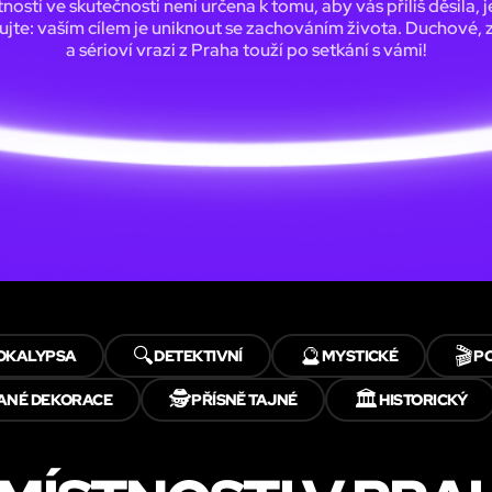
ností ve skutečnosti není určena k tomu, aby vás příliš děsila, j
jte: vaším cílem je uniknout se zachováním života. Duchové,
a sérioví vrazi z Praha touží po setkání s vámi!
🔍
🔮
🎬
OKALYPSA
DETEKTIVNÍ
MYSTICKÉ
P
🕵️
🏛️
ANÉ DEKORACE
PŘÍSNĚ TAJNÉ
HISTORICKÝ