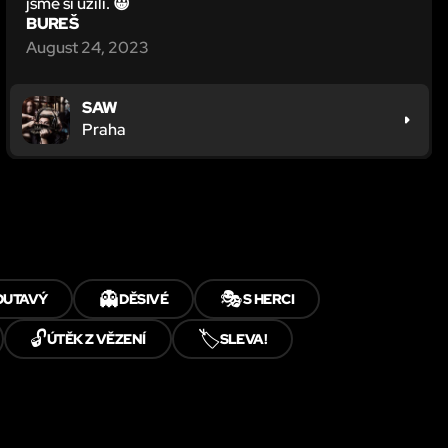
jsme si užili. 😀
BUREŠ
August 24, 2023
SAW
Praha
👻
🎭
OUTAVÝ
DĚSIVÉ
S HERCI
🔓
🏷️
ÚTĚK Z VĚZENÍ
SLEVA!