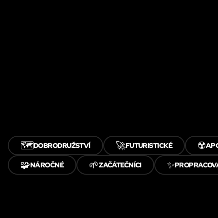
🗺️
🚀
☢️
DOBRODRUŽSTVÍ
FUTURISTICKÉ
AP
🧩
🌱
✨
NÁROČNÉ
ZAČÁTEČNÍCI
PROPRACOV