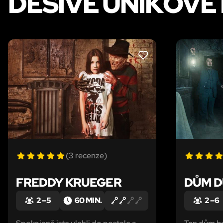
DĚSIVÉ ÚNIKOVÉ
LIKE
(3 recenze)
FREDDY KRUEGER
DŮM 
2 – 5
60 MIN.
2 – 6