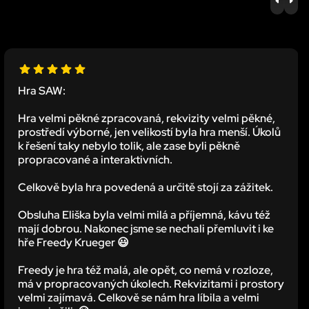
PREV
NE
Hra SAW:
Hra velmi pěkné zpracovaná, rekvizity velmi pěkné,
prostředí výborné, jen velikostí byla hra menší. Úkolů
k řešení taky nebylo tolik, ale zase byli pěkně
propracované a interaktivních.
Celkově byla hra povedená a určitě stojí za zážitek.
Obsluha Eliška byla velmi milá a příjemná, kávu též
mají dobrou. Nakonec jsme se nechali přemluvit i ke
hře Freedy Krueger 😃
Freedy je hra též malá, ale opět, co nemá v rozloze,
má v propracovaných úkolech. Rekvizitami i prostory
velmi zajímavá. Celkově se nám hra líbila a velmi