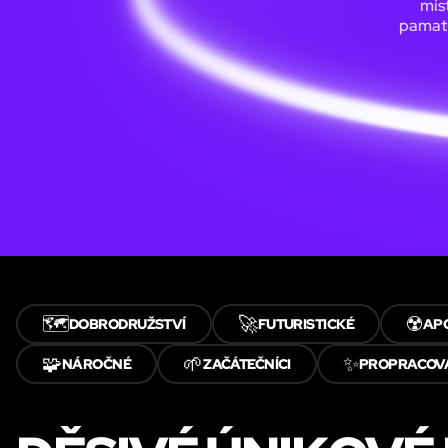
míst
pamatu
🗺️
🚀
☢️
DOBRODRUŽSTVÍ
FUTURISTICKÉ
AP
🧩
🌱
✨
NÁROČNÉ
ZAČÁTEČNÍCI
PROPRACOV