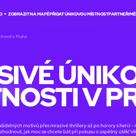
O
ZOBRAZIT NA MAPĚ
PŘIDAT ÚNIKOVOU MÍSTNOST
PARTNEŘI
MĚ
tnosti v Praha
SIVÉ ÚNIK
TNOSTI V P
ašidelných motivů přes mrazivé thrillery až po horory s herci -
ozhodnout, jak moc se chcete bát při pokusu o úspěšný útěk! Vě