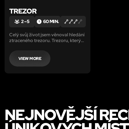
TREZOR
2 – 5
60 MIN.
Celý svůj život jsem věnoval hledání
ztraceného trezoru. Trezoru, který
kdysi dávno patřil Jacku Danielovi.
Úspěšnému podnikateli, milovníkovi
žen a respektovanému
VIEW MORE
gentlemanovi.
NEJNOVĚJŠÍ REC
ÚNIKOVÝCH MÍST