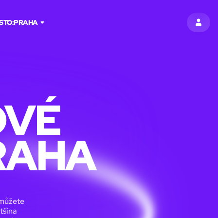
STO:
PRAHA
PŘIHL
OVÉ
RAHA
 můžete
tšina