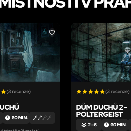
 MÍSTNOSTI V PRA
LIKE
(3 recenze)
(3 recenze)
DUCHŮ
DŮM DUCHŮ 2 -
POLTERGEIST
60 MIN.
2 – 6
60 MIN.