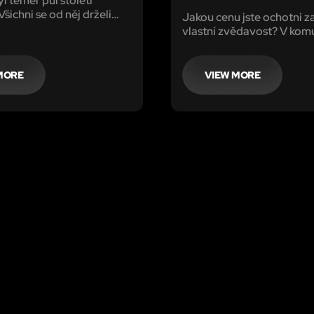
l téměř půl století
šichni se od něj drželi
Jakou cenu jste ochotni za
 neměli ani odvahu se
vlastní zvědavost? V kom
 zatažených oken.
Československu se před čt
ré si nesl, bylo moc silné.
lety spustil nebezpečný 
experiment, který se vymk
MORE
VIEW MORE
Existují totiž i dveře, kter
měly zůstat zavřeny.