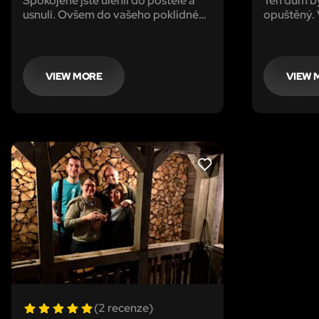
Spokojeně jste ulehli do postele a
Ten dům by
usnuli. Ovšem do vašeho poklidného
opuštěný. V
snu se vkradl Freddy Krueger a snaží
dál, mnozí
se Vás zabít.
podívat do
Stigma, kte
VIEW MORE
VIEW 
LIKE
(2 recenze)