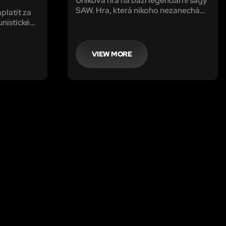
Úniková hra na bázi legendární ságy
SAW. Hra, která nikoho nezanechá
platit za
klidným, stejně jako ve filmech se
unistickém
hráči rozhodují, koho obětovat a kdo
yřiceti
by měl „přežít“ až do konce.
vědecký
l kontrole.
VIEW MORE
é by raději