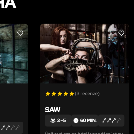
HA
LIKE
LIKE
(3 recenze)
SAW
3 – 5
60 MIN.