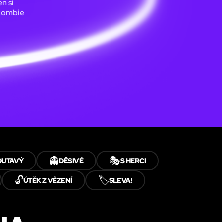
en si
 zombie
👻
🎭
OUTAVÝ
DĚSIVÉ
S HERCI
🔓
🏷️
ÚTĚK Z VĚZENÍ
SLEVA!