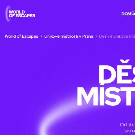
DOMŮ
World of Escapes
Únikové místnosti v Praha
Děsivé únikové mís
DĚ
MÍS
Od str
se r