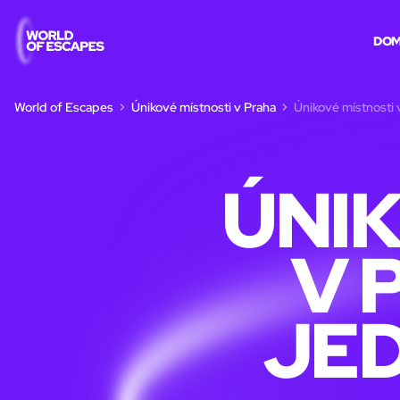
DO
World of Escapes
Únikové místnosti v Praha
Únikové místnosti 
ÚNIK
V 
JE