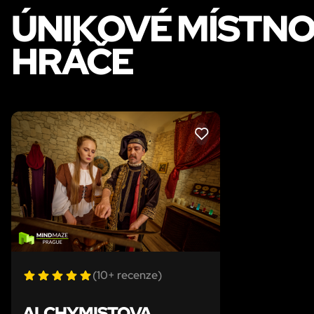
ÚNIKOVÉ MÍSTNO
HRÁČE
LIKE
(10+ recenze)
ALCHYMISTOVA