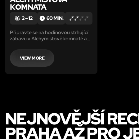
KOMNATA
2 – 12
60 MIN.
Připravte se na hodinovou strhující
zábavu v Alchymistově komnatě a
zjistěte, zda jsou legendy pravdivé!
VIEW MORE
NEJNOVĚJŠÍ REC
PRAHA AŽ PRO 