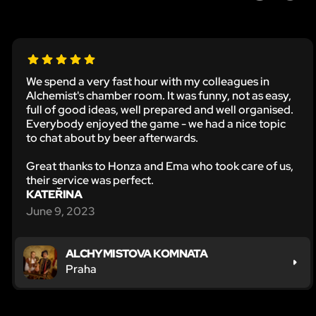
We spend a very fast hour with my colleagues in
Alchemist's chamber room. It was funny, not as easy,
full of good ideas, well prepared and well organised.
Everybody enjoyed the game - we had a nice topic
to chat about by beer afterwards.
Great thanks to Honza and Ema who took care of us,
their service was perfect.
KATEŘINA
June 9, 2023
ALCHYMISTOVA KOMNATA
Praha