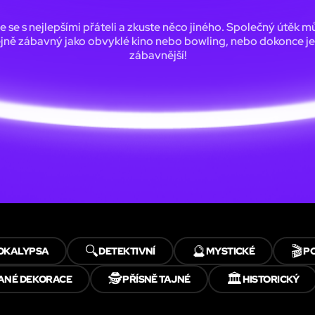
e se s nejlepšími přáteli a zkuste něco jiného. Společný útěk m
ejně zábavný jako obvyklé kino nebo bowling, nebo dokonce je
zábavnější!
🔍
🔮
🎬
OKALYPSA
DETEKTIVNÍ
MYSTICKÉ
P
🕵️
🏛️
ANÉ DEKORACE
PŘÍSNĚ TAJNÉ
HISTORICKÝ