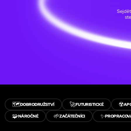
Sejdět
st
🗺️
🚀
☢️
DOBRODRUŽSTVÍ
FUTURISTICKÉ
AP
🧩
🌱
✨
NÁROČNÉ
ZAČÁTEČNÍCI
PROPRACOV