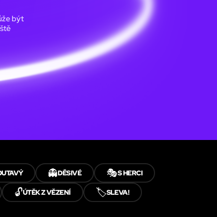
ůže být
ště
👻
🎭
OUTAVÝ
DĚSIVÉ
S HERCI
🔓
🏷️
ÚTĚK Z VĚZENÍ
SLEVA!