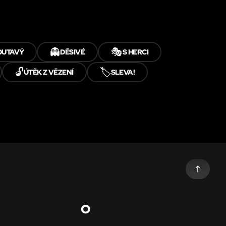
👻
🎭
OUTAVÝ
DĚSIVÉ
S HERCI
🔓
🏷️
ÚTĚK Z VĚZENÍ
SLEVA!
O