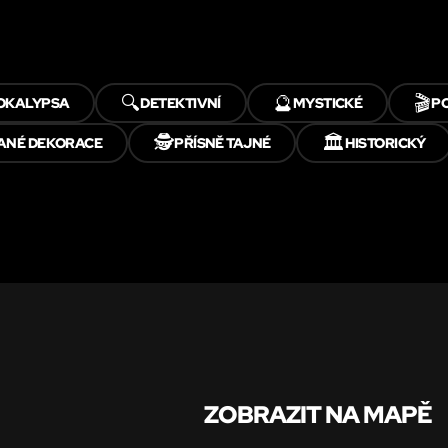
🔍
🔮
🎬
OKALYPSA
DETEKTIVNÍ
MYSTICKÉ
P
🕵️
🏛️
ANÉ DEKORACE
PŘÍSNĚ TAJNÉ
HISTORICKÝ
ZOBRAZIT NA MAPĚ