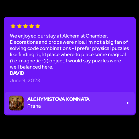
We enjoyed our stay at Alchemist Chamber.
Decorations and props were nice. I'm not a big fan of
solving code combinations - I prefer physical puzzles
like finding right place where to place some magical
(i.e. magnetic : ) ) object. I would say puzzles were
well balanced here.
DAVID
June 9, 2023
ALCHYMISTOVA KOMNATA
Praha