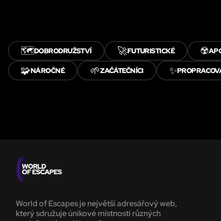
🗺️
🚀
☢️
DOBRODRUŽSTVÍ
FUTURISTICKÉ
AP
🧩
🌱
✨
NÁROČNÉ
ZAČÁTEČNÍCI
PROPRACOV
World of Escapes je největší adresářový web,
který sdružuje únikové místnosti různých