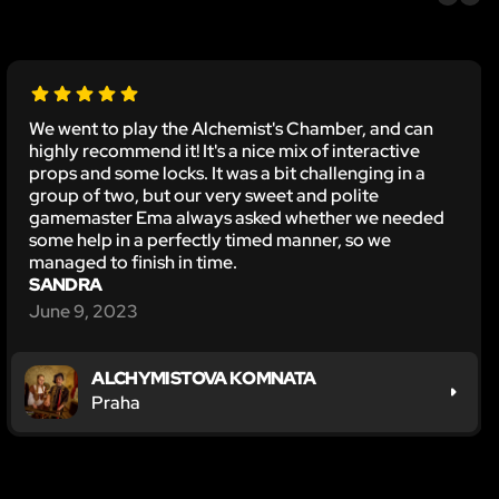
We went to play the Alchemist's Chamber, and can
highly recommend it! It's a nice mix of interactive
props and some locks. It was a bit challenging in a
group of two, but our very sweet and polite
gamemaster Ema always asked whether we needed
some help in a perfectly timed manner, so we
managed to finish in time.
SANDRA
June 9, 2023
ALCHYMISTOVA KOMNATA
Praha