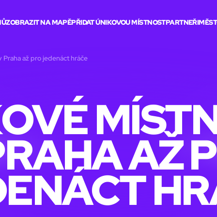
MŮ
ZOBRAZIT NA MAPĚ
PŘIDAT ÚNIKOVOU MÍSTNOST
PARTNEŘI
MĚST
v Praha až pro jedenáct hráče
OVÉ MÍST
PRAHA AŽ 
DENÁCT HR