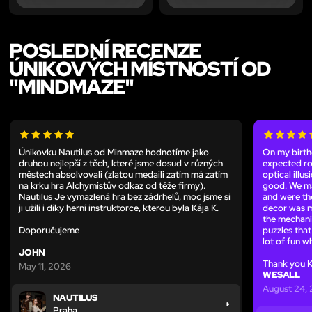
POSLEDNÍ RECENZE
ÚNIKOVÝCH MÍSTNOSTÍ OD
"MINDMAZE"
Únikovku Nautilus od Minmaze hodnotíme jako
On my birthd
druhou nejlepší z těch, které jsme dosud v různých
expected ro
městech absolvovali (zlatou medaili zatím má zatím
optical illus
na krku hra Alchymistův odkaz od téže firmy).
good. We ma
Nautilus Je vymazlená hra bez zádrhelů, moc jsme si
and were the
ji užili i díky herní instruktorce, kterou byla Kája K.
decor was m
the mechan
Doporučujeme
puzzles tha
lot of fun w
JOHN
Thank you K
May 11, 2026
WESALL
August 24,
NAUTILUS
Praha