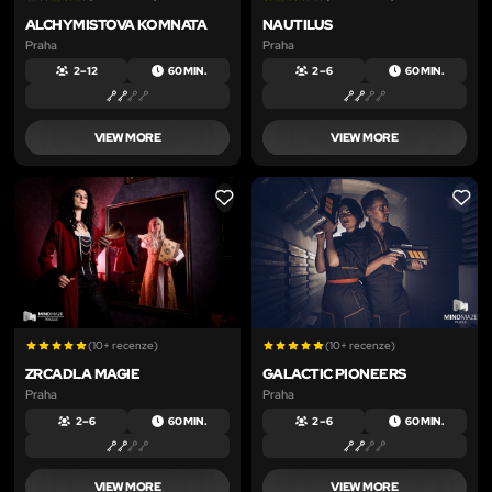
ALCHYMISTOVA KOMNATA
NAUTILUS
Praha
Praha
2 – 12
60 MIN.
2 – 6
60 MIN.
VIEW MORE
VIEW MORE
LIKE
LIKE
(10+ recenze)
(10+ recenze)
ZRCADLA MAGIE
GALACTIC PIONEERS
Praha
Praha
2 – 6
60 MIN.
2 – 6
60 MIN.
VIEW MORE
VIEW MORE