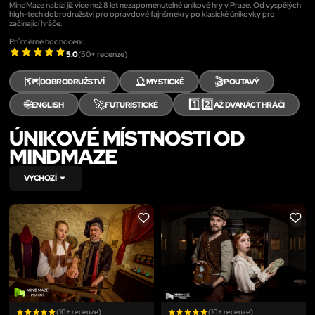
MindMaze nabízí již více než 8 let nezapomenutelné únikové hry v Praze. Od vyspělých
high-tech dobrodružství pro opravdové fajnšmekry po klasické únikovky pro
začínající hráče.
Průměrné hodnocení:
5.0
(
50
+ recenze)
🗺️
🔮
🎬
DOBRODRUŽSTVÍ
MYSTICKÉ
POUTAVÝ
🌐
🚀
1️⃣2️⃣
ENGLISH
FUTURISTICKÉ
AŽ DVANÁCT HRÁČI
ÚNIKOVÉ MÍSTNOSTI OD
MINDMAZE
VÝCHOZÍ
LIKE
LIKE
(10+ recenze)
(10+ recenze)