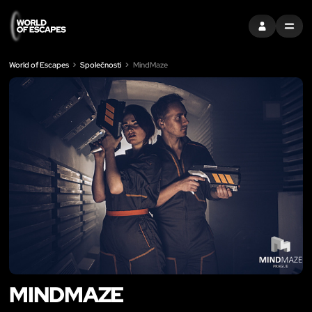
PŘIHLÁSIT SE
MENU
World of Escapes
Společnosti
MindMaze
MINDMAZE