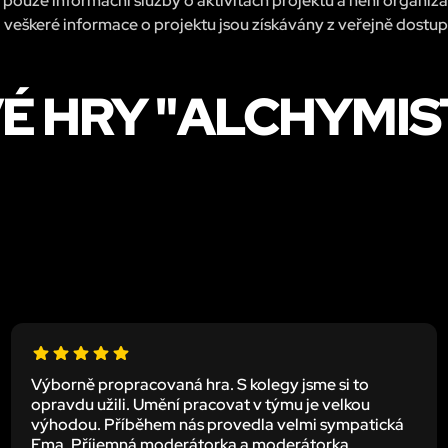
pouze informační služby o aktivitách projektu a není organiz
 veškeré informace o projektu jsou získávány z veřejně dostu
É HRY "ALCHYMI
Výborně propracovaná hra. S kolegy jsme si to
opravdu užili. Umění pracovat v týmu je velkou
výhodou. Příběhem nás provedla velmi sympatická
Ema. Příjemná moderátorka a moderátorka.