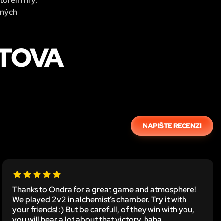
átorem hry.
pných
STOVA
NAPIŠTE RECENZI
Thanks to Ondra for a great game and atmosphere!
We played 2v2 in alchemist’s chamber. Try it with
your friends! :) But be carefull, of they win with you,
you will hear a lot about that victory, haha.