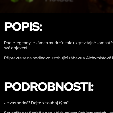
POPIS:
Podle legendy je kámen mudrců stále ukryt v tajné komna
své objevení.
Připravte se na hodinovou strhující zábavu v Alchymistově 
PODROBNOSTI:
Je vás hodně? Dejte si souboj týmů!
Soupeřte proti sobě v obou Alchymistových komnatách - stej