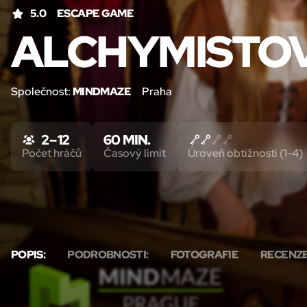
5.0
ESCAPE GAME
ALCHYMISTO
Společnost:
MINDMAZE
Praha
2 – 12
60 MIN.
Počet hráčů
Časový limit
Úroveň obtížnosti (1-4)
POPIS:
PODROBNOSTI:
FOTOGRAFIE
RECENZ