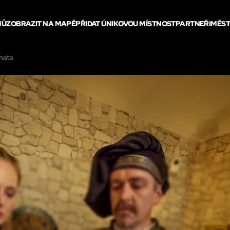
MŮ
ZOBRAZIT NA MAPĚ
PŘIDAT ÚNIKOVOU MÍSTNOST
PARTNEŘI
MĚST
nata