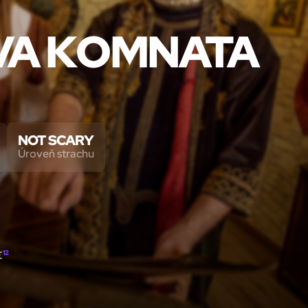
VA KOMNATA
NOT SCARY
Úroveň strachu
E
12