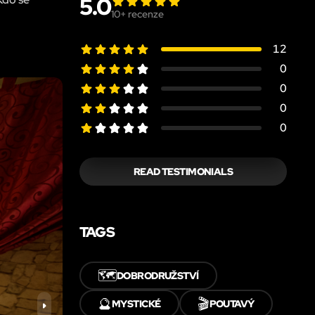
5.0
10
+ recenze
12
0
0
0
0
READ TESTIMONIALS
TAGS
🗺️
DOBRODRUŽSTVÍ
🔮
🎬
MYSTICKÉ
POUTAVÝ