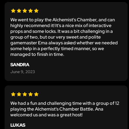
We went to play the Alchemist's Chamber, and can
highly recommend it! It's a nice mix of interactive
props and some locks. It was a bit challenging in a
group of two, but our very sweet and polite
gamemaster Ema always asked whether we needed
some help in a perfectly timed manner, so we
managed to finish in time.
SANDRA
June 9, 2023
We had a fun and challenging time with a group of 12
playing the Alchemist's Chamber Battle. Ana
welcomed us and was a great host!
LUKAS