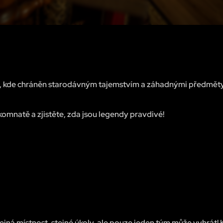
tě, kde chráněn starodávným tajemstvím a záhadnými předmět
komnatě a zjistěte, zda jsou legendy pravdivé!
ná místnost, stejné úkoly, ale pouze jeden tým může vyhrát! 