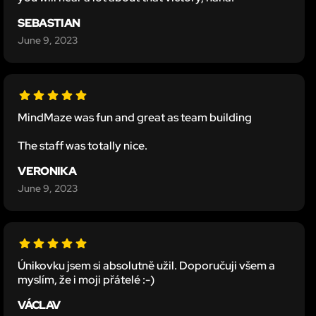
SEBASTIAN
June 9, 2023
MindMaze was fun and great as team building
The staff was totally nice.
VERONIKA
June 9, 2023
Únikovku jsem si absolutně užil. Doporučuji všem a
myslím, že i moji přátelé :-)
VÁCLAV