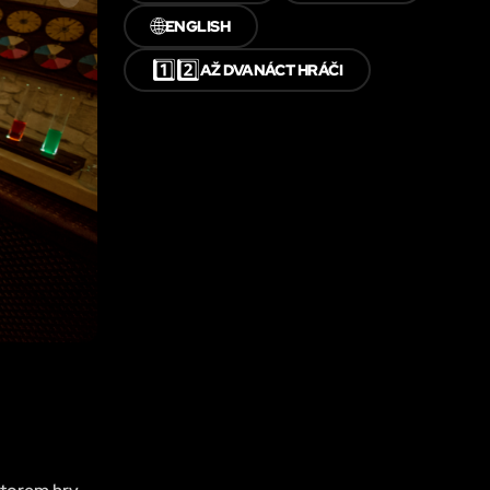
🌐
ENGLISH
1️⃣2️⃣
AŽ DVANÁCT HRÁČI