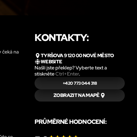
KONTAKTY:
y čeká na
TYRŠOVA 9 120 00 NOVÉ MĚSTO
WEBSITE
Našli jste překlep? Vyberte text a
stiskněte
Ctrl+Enter
.
+420 773 044 318
ZOBRAZIT NA MAPĚ
PRŮMĚRNÉ HODNOCENÍ:
Kdo se