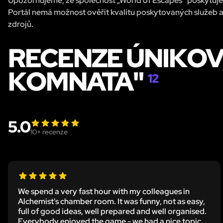
Upozorňujeme, že společnost „World of Escapes“ poskytuje 
Portál nemá možnost ověřit kvalitu poskytovaných služeb a
zdrojů.
RECENZE ÚNIKOV
KOMNATA"
12
5.0
10
+ recenze
We spend a very fast hour with my colleagues in
Alchemist's chamber room. It was funny, not as easy,
full of good ideas, well prepared and well organised.
Everybody enjoyed the game - we had a nice topic