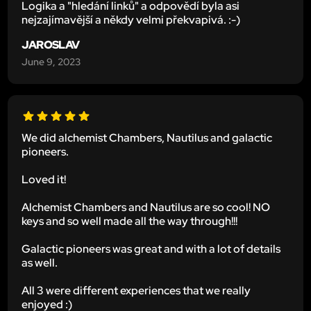
Logika a "hledání linků" a odpovědí byla asi
nejzajímavější a někdy velmi překvapivá. :-)
JAROSLAV
June 9, 2023
We did alchemist Chambers, Nautilus and galactic
pioneers.
Loved it!
Alchemist Chambers and Nautilus are so cool! NO
keys and so well made all the way through!!!
Galactic pioneers was great and with a lot of details
as well.
All 3 were different experiences that we really
enjoyed :)