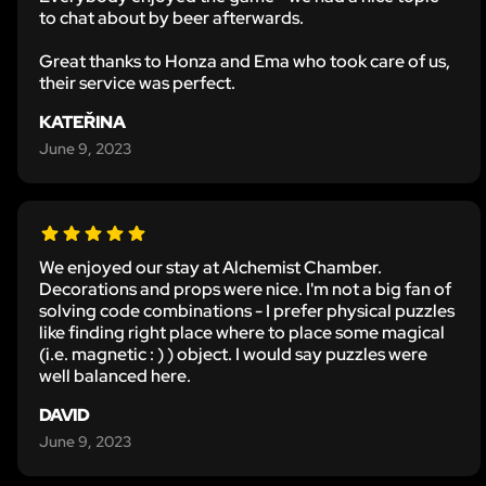
to chat about by beer afterwards.
Great thanks to Honza and Ema who took care of us,
their service was perfect.
KATEŘINA
June 9, 2023
We enjoyed our stay at Alchemist Chamber.
Decorations and props were nice. I'm not a big fan of
solving code combinations - I prefer physical puzzles
like finding right place where to place some magical
(i.e. magnetic : ) ) object. I would say puzzles were
well balanced here.
DAVID
June 9, 2023