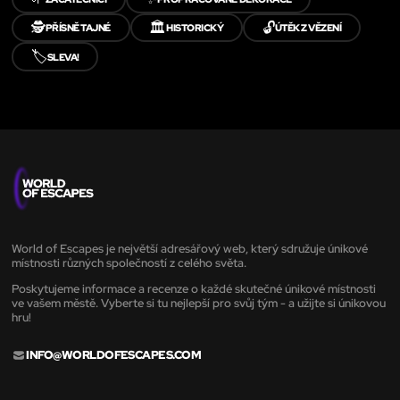
🕵️
🏛️
🔓
PŘÍSNĚ TAJNÉ
HISTORICKÝ
ÚTĚK Z VĚZENÍ
🏷️
SLEVA!
World of Escapes je největší adresářový web, který sdružuje únikové
místnosti různých společností z celého světa.
Poskytujeme informace a recenze o každé skutečné únikové místnosti
ve vašem městě. Vyberte si tu nejlepší pro svůj tým - a užijte si únikovou
hru!
INFO@WORLDOFESCAPES.COM