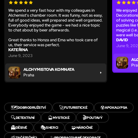
We spend a very fast hour with my colleagues in
We enjoyed 
Alchemist's chamber room. It was funny, not as easy,
Decorations 
full of good ideas, well prepared and well organised.
of solving c
Everybody enjoyed the game - we had a nice topic
puzzles like
to chat about by beer afterwards.
magical (i.e
were well b
Great thanks to Honza and Ema who took care of
DAVID
us, their service was perfect.
June 9, 20
KATEŘINA
June 9, 2023
AL
Pra
ALCHYMISTOVA KOMNATA
Praha
🗺️
🚀
☢️
DOBRODRUŽSTVÍ
FUTURISTICKÉ
APOKALYPSA
🔍
🔮
🎬
DETEKTIVNÍ
MYSTICKÉ
POUTAVÝ
👻
🎭
🧩
DĚSIVÉ
S HERCI
NÁROČNÉ
🌱
✨
ZAČÁTEČNÍCI
PROPRACOVANÉ DEKORACE