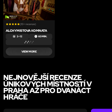
(10+ recenze)
ALCHYMISTOVA KOMNATA
2 – 12
60 MIN.
VIEW MORE
NEJNOVĚJŠÍ RECENZE
ÚNIKOVÝCH MÍSTNOSTÍ V
PRAHA AŽ PRO DVANÁCT
HRÁČE