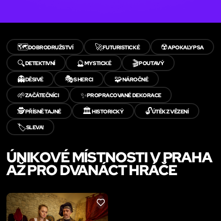
🗺️
🚀
☢️
DOBRODRUŽSTVÍ
FUTURISTICKÉ
APOKALYPSA
🔍
🔮
🎬
DETEKTIVNÍ
MYSTICKÉ
POUTAVÝ
👻
🎭
🧩
DĚSIVÉ
S HERCI
NÁROČNÉ
🌱
✨
ZAČÁTEČNÍCI
PROPRACOVANÉ DEKORACE
🕵️
🏛️
🔓
PŘÍSNĚ TAJNÉ
HISTORICKÝ
ÚTĚK Z VĚZENÍ
🏷️
SLEVA!
ÚNIKOVÉ MÍSTNOSTI V PRAHA
AŽ PRO DVANÁCT HRÁČE
LIKE