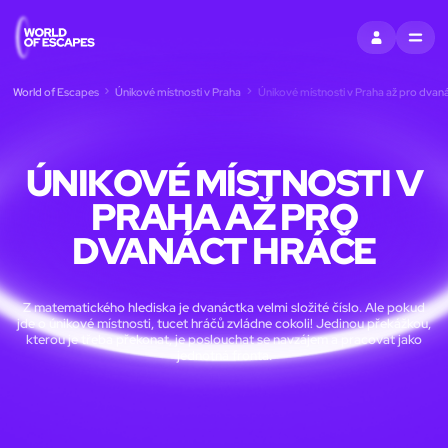
PŘIHLÁSIT SE
MENU
World of Escapes
Únikové místnosti v Praha
Únikové místnosti v Praha až pro dvan
ÚNIKOVÉ MÍSTNOSTI V
PRAHA AŽ PRO
DVANÁCT HRÁČE
Z matematického hlediska je dvanáctka velmi složité číslo. Ale pokud
jde o únikové místnosti, tucet hráčů zvládne cokoli! Jedinou překážkou,
kterou je třeba překonat, je poslouchat se navzájem a pracovat jako
jednotná fronta.