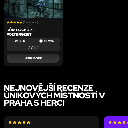
(3 recenze)
DŮM DUCHŮ 2 -
POLTERGEIST
2 – 6
60 MIN.
VIEW MORE
NEJNOVĚJŠÍ RECENZE
ÚNIKOVÝCH MÍSTNOSTÍ V
PRAHA S HERCI