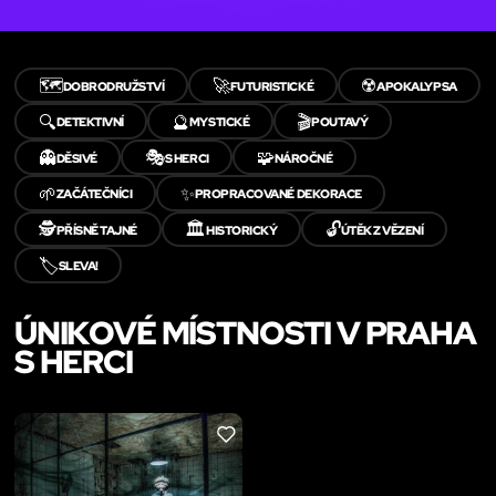
🗺️
🚀
☢️
DOBRODRUŽSTVÍ
FUTURISTICKÉ
APOKALYPSA
🔍
🔮
🎬
DETEKTIVNÍ
MYSTICKÉ
POUTAVÝ
👻
🎭
🧩
DĚSIVÉ
S HERCI
NÁROČNÉ
🌱
✨
ZAČÁTEČNÍCI
PROPRACOVANÉ DEKORACE
🕵️
🏛️
🔓
PŘÍSNĚ TAJNÉ
HISTORICKÝ
ÚTĚK Z VĚZENÍ
🏷️
SLEVA!
ÚNIKOVÉ MÍSTNOSTI V PRAHA
S HERCI
LIKE