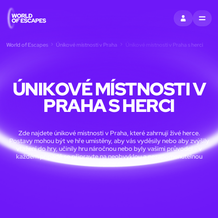
PŘIHLÁSIT SE
MENU
World of Escapes
Únikové místnosti v Praha
Únikové místnosti v Praha s herci
ÚNIKOVÉ MÍSTNOSTI V
PRAHA S HERCI
Zde najdete únikové místnosti v Praha, které zahrnují živé herce.
Postavy mohou být ve hře umístěny, aby vás vyděsily nebo aby zvýšily
vtažení do hry, učinily hru náročnou nebo byly vašimi průvodci - v
každém případě se připravte na neobvyklou a nezapomenutelnou
hodinu!