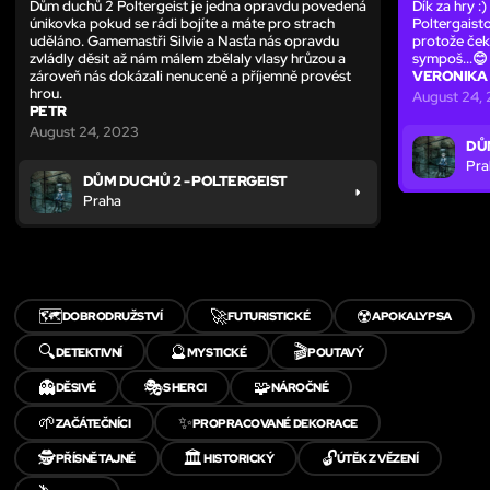
Dům duchů 2 Poltergeist je jedna opravdu povedená
Dík za hry :
únikovka pokud se rádi bojíte a máte pro strach
Poltergaist
uděláno. Gamemastři Silvie a Nasťa nás opravdu
protože čeká
zvládly děsit až nám málem zbělaly vlasy hrůzou a
sympoš...😊
zároveň nás dokázali nenuceně a příjemně provést
VERONIKA
hrou.
August 24,
PETR
August 24, 2023
DŮ
Pra
DŮM DUCHŮ 2 - POLTERGEIST
Praha
🗺️
🚀
☢️
DOBRODRUŽSTVÍ
FUTURISTICKÉ
APOKALYPSA
🔍
🔮
🎬
DETEKTIVNÍ
MYSTICKÉ
POUTAVÝ
👻
🎭
🧩
DĚSIVÉ
S HERCI
NÁROČNÉ
🌱
✨
ZAČÁTEČNÍCI
PROPRACOVANÉ DEKORACE
🕵️
🏛️
🔓
PŘÍSNĚ TAJNÉ
HISTORICKÝ
ÚTĚK Z VĚZENÍ