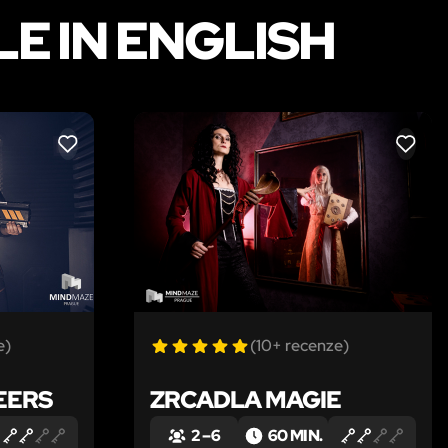
E IN ENGLISH
LIKE
LIKE
e)
(10+ recenze)
EERS
ZRCADLA MAGIE
2 – 6
60 MIN.