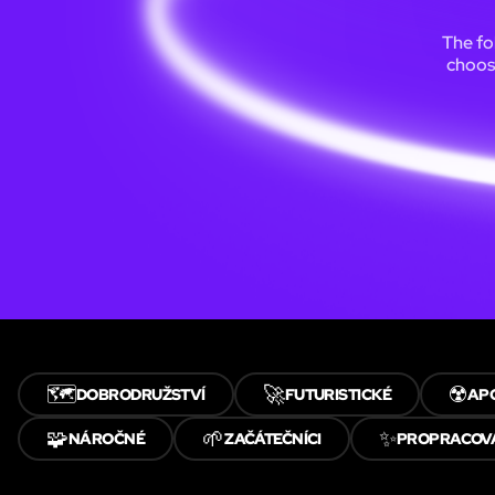
The fo
choos
🗺️
🚀
☢️
DOBRODRUŽSTVÍ
FUTURISTICKÉ
AP
🧩
🌱
✨
NÁROČNÉ
ZAČÁTEČNÍCI
PROPRACOV