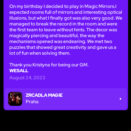
On my birthday I decided to play in Magic Mirrors.I
expected rooms full of mirrors and interesting optical
illusions, but what I finally got was also very good. We
managed to break the record in the room and were
the first team to leave without hints. The decor was
magically piercing and beautiful, the way the
mechanisms opened was endearing. We met two
puzzles that showed great creativity and gave us a
lot of fun when solving them.
Thank you Kristyna for being our GM.
WESALL
August 24, 2023
ZRCADLA MAGIE
Praha