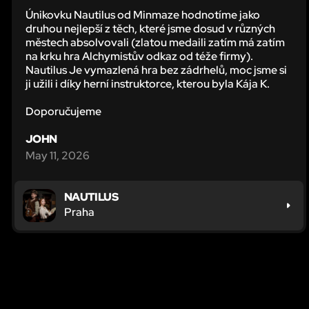
Únikovku Nautilus od Minmaze hodnotíme jako
druhou nejlepší z těch, které jsme dosud v různých
městech absolvovali (zlatou medaili zatím má zatím
na krku hra Alchymistův odkaz od téže firmy).
Nautilus Je vymazlená hra bez zádrhelů, moc jsme si
ji užili i díky herní instruktorce, kterou byla Kája K.
Doporučujeme
JOHN
May 11, 2026
NAUTILUS
Praha