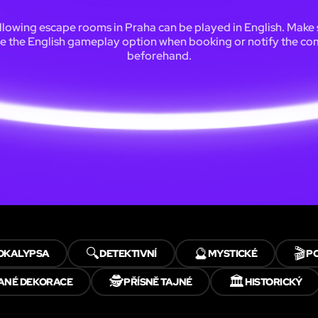
llowing escape rooms in Praha can be played in English. Make 
e the English gameplay option when booking or notify the c
beforehand.
🔍
🔮
🎬
OKALYPSA
DETEKTIVNÍ
MYSTICKÉ
P
🕵️
🏛️
ANÉ DEKORACE
PŘÍSNĚ TAJNÉ
HISTORICKÝ