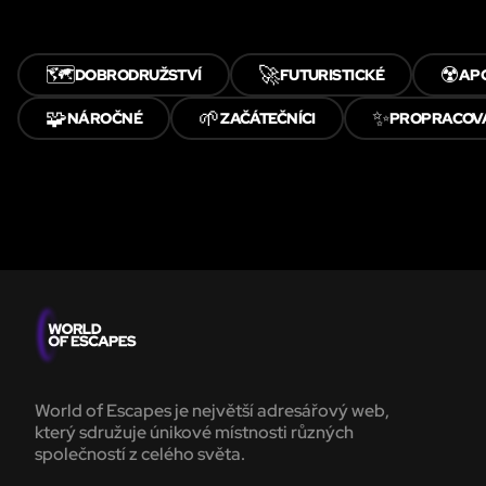
🗺️
🚀
☢️
DOBRODRUŽSTVÍ
FUTURISTICKÉ
AP
🧩
🌱
✨
NÁROČNÉ
ZAČÁTEČNÍCI
PROPRACOV
World of Escapes je největší adresářový web,
který sdružuje únikové místnosti různých
společností z celého světa.