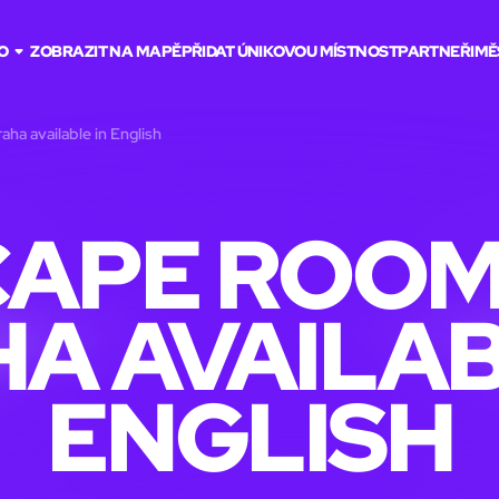
O
ZOBRAZIT NA MAPĚ
PŘIDAT ÚNIKOVOU MÍSTNOST
PARTNEŘI
MĚ
aha available in English
APE ROOM
A AVAILAB
ENGLISH