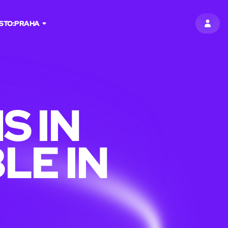
STO:
PRAHA
PŘIHL
S IN
LE IN