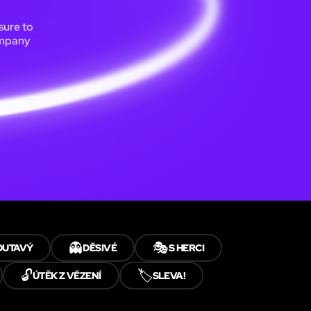
sure to
ompany
👻
🎭
OUTAVÝ
DĚSIVÉ
S HERCI
🔓
🏷️
ÚTĚK Z VĚZENÍ
SLEVA!