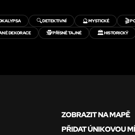
🔍
🔮
🎬
OKALYPSA
DETEKTIVNÍ
MYSTICKÉ
P
🕵️
🏛️
ANÉ DEKORACE
PŘÍSNĚ TAJNÉ
HISTORICKÝ
ZOBRAZIT NA MAPĚ
PŘIDAT ÚNIKOVOU M