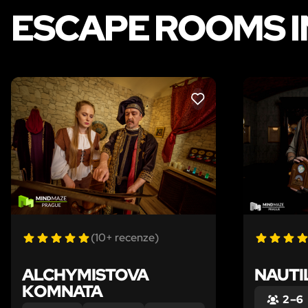
ESCAPE ROOMS I
LIKE
(10+ recenze)
ALCHYMISTOVA
NAUTI
KOMNATA
2 – 6