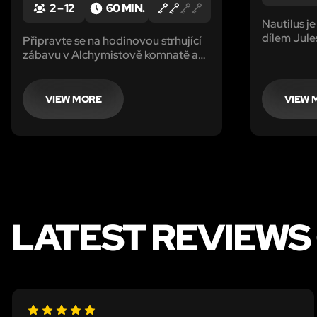
2 – 12
60 MIN.
Nautilus j
dílem Jule
Připravte se na hodinovou strhující
různé herní
zábavu v Alchymistově komnatě a
zjistěte, zda jsou legendy pravdivé!
VIEW MORE
VIEW 
LATEST REVIEWS