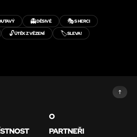
👻
🎭
OUTAVÝ
DĚSIVÉ
S HERCI
🔓
🏷️
ÚTĚK Z VĚZENÍ
SLEVA!
O
ÍSTNOST
PARTNEŘI