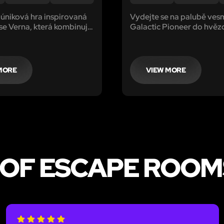
e úniková hra inspirovaná
Vydejte se na palubě vesm
se Verna, která kombinuje
Galactic Pioneer do hvě
 styly.
systému Elpida a koloniz
planetu. Jako dobrovolníci
vydali na mezihvězdnou m
cestou se stalo cosi
MORE
VIEW MORE
nepředvídatelného a nyní 
výprava v ohrožení!
 OF ESCAPE ROOM