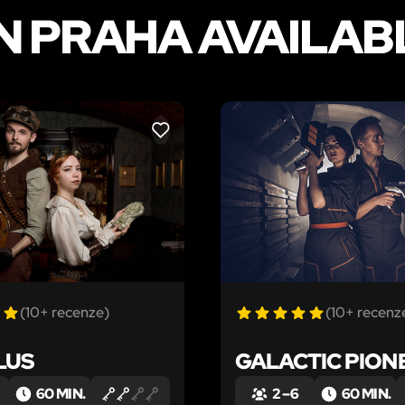
N PRAHA AVAILABL
LIKE
(10+ recenze)
(10+ recenz
LUS
GALACTIC PION
60 MIN.
2 – 6
60 MIN.