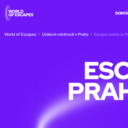
DOMŮ
World of Escapes
Únikové místnosti v Praha
Escape rooms in Pr
ESC
PRAH