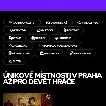
🗺️
🚀
☢️
DOBRODRUŽSTVÍ
FUTURISTICKÉ
APOKALYPSA
🔍
🔮
🎬
DETEKTIVNÍ
MYSTICKÉ
POUTAVÝ
👻
🎭
🧩
DĚSIVÉ
S HERCI
NÁROČNÉ
🌱
✨
ZAČÁTEČNÍCI
PROPRACOVANÉ DEKORACE
🕵️
🏛️
🔓
PŘÍSNĚ TAJNÉ
HISTORICKÝ
ÚTĚK Z VĚZENÍ
🏷️
SLEVA!
ÚNIKOVÉ MÍSTNOSTI V PRAHA
AŽ PRO DEVĚT HRÁČE
LIKE