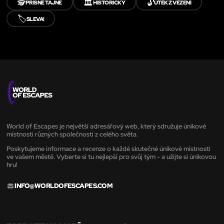
🕵️
🏛️
🔓
PŘÍSNĚ TAJNÉ
HISTORICKÝ
ÚTĚK Z VĚZENÍ
🏷️
SLEVA!
World of Escapes je největší adresářový web, který sdružuje únikové
místnosti různých společností z celého světa.
Poskytujeme informace a recenze o každé skutečné únikové místnosti
ve vašem městě. Vyberte si tu nejlepší pro svůj tým - a užijte si únikovou
hru!
INFO@WORLDOFESCAPES.COM