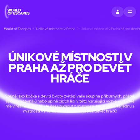
PŘIHLÁSIT SE
MENU
World of Escapes
Únikové místnosti v Praha
Únikové místnosti v Praha až pro devět
ÚNIKOVÉ MÍSTNOSTI V
PRAHA AŽ PRO DEVĚT
HRÁČE
Stejně jako kočka s devíti životy zvítězí vaše skupina příbuzných, přátel,
spolupracovníků nebo úplně cizích lidí v této vzrušující výzvě - únikové
hře v reálném životě! Je čas uniknout z místnosti, tak si vyberte jednu z
místností v Praha, do které se vejde až devět hráčů!