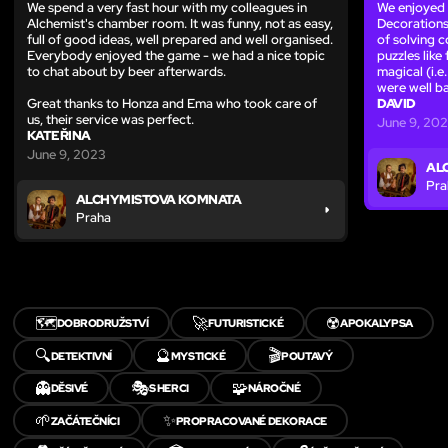
We spend a very fast hour with my colleagues in
We enjoyed 
Alchemist's chamber room. It was funny, not as easy,
Decorations 
full of good ideas, well prepared and well organised.
of solving c
Everybody enjoyed the game - we had a nice topic
puzzles like
to chat about by beer afterwards.
magical (i.e
were well b
Great thanks to Honza and Ema who took care of
DAVID
us, their service was perfect.
June 9, 20
KATEŘINA
June 9, 2023
AL
Pra
ALCHYMISTOVA KOMNATA
Praha
🗺️
🚀
☢️
DOBRODRUŽSTVÍ
FUTURISTICKÉ
APOKALYPSA
🔍
🔮
🎬
DETEKTIVNÍ
MYSTICKÉ
POUTAVÝ
👻
🎭
🧩
DĚSIVÉ
S HERCI
NÁROČNÉ
🌱
✨
ZAČÁTEČNÍCI
PROPRACOVANÉ DEKORACE