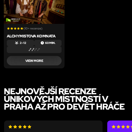
(10+ recenze)
ALCHYMISTOVA KOMNATA
2 – 12
60 MIN.
VIEW MORE
NEJNOVĚJŠÍ RECENZE
ÚNIKOVÝCH MÍSTNOSTÍ V
PRAHA AŽ PRO DEVĚT HRÁČE