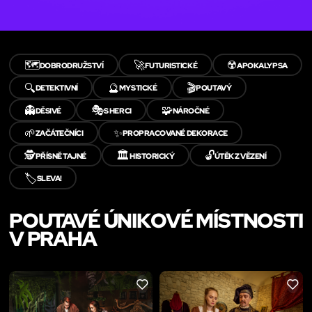
🗺️
🚀
☢️
DOBRODRUŽSTVÍ
FUTURISTICKÉ
APOKALYPSA
🔍
🔮
🎬
DETEKTIVNÍ
MYSTICKÉ
POUTAVÝ
👻
🎭
🧩
DĚSIVÉ
S HERCI
NÁROČNÉ
🌱
✨
ZAČÁTEČNÍCI
PROPRACOVANÉ DEKORACE
🕵️
🏛️
🔓
PŘÍSNĚ TAJNÉ
HISTORICKÝ
ÚTĚK Z VĚZENÍ
🏷️
SLEVA!
POUTAVÉ ÚNIKOVÉ MÍSTNOSTI
V PRAHA
LIKE
LIKE