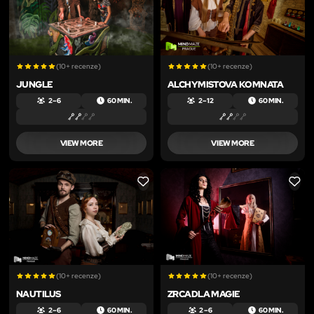
(10+ recenze)
(10+ recenze)
JUNGLE
ALCHYMISTOVA KOMNATA
2 – 6
60 MIN.
2 – 12
60 MIN.
VIEW MORE
VIEW MORE
LIKE
LIKE
(10+ recenze)
(10+ recenze)
NAUTILUS
ZRCADLA MAGIE
2 – 6
60 MIN.
2 – 6
60 MIN.