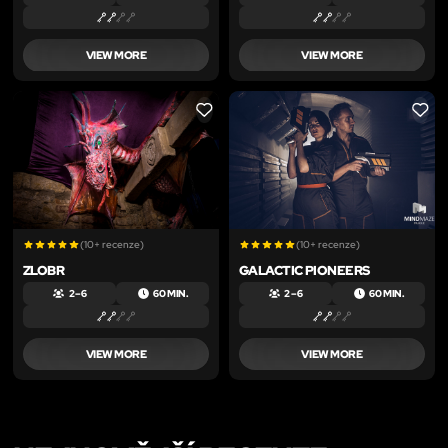
VIEW MORE
VIEW MORE
LIKE
LIKE
(10+ recenze)
(10+ recenze)
ZLOBR
GALACTIC PIONEERS
2 – 6
60 MIN.
2 – 6
60 MIN.
VIEW MORE
VIEW MORE