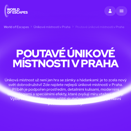
PŘIHLÁSIT SE
MENU
World of Escapes
Únikové místnosti v Praha
Poutavé únikové místnosti v Praha
POUTAVÉ ÚNIKOVÉ
MÍSTNOSTI V PRAHA
Úniková místnost už není jen hra se zámky a hádankami: je to zcela nový
svět dobrodružství! Zde najdete nejlepší únikové místnosti v Praha.
Příběh je podpořen prostředím, detailními kulisami, moderními
technologiemi a speciálními efekty, které zvyšují míru vtažení do hry.
Vyberte si scénář pro svou příští skutečnou eskapádu, jejíž hlavní
postavou budete vy!