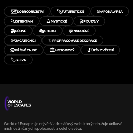
🗺️
🚀
☢️
DOBRODRUŽSTVÍ
FUTURISTICKÉ
APOKALYPSA
🔍
🔮
🎬
DETEKTIVNÍ
MYSTICKÉ
POUTAVÝ
👻
🎭
🧩
DĚSIVÉ
S HERCI
NÁROČNÉ
🌱
✨
ZAČÁTEČNÍCI
PROPRACOVANÉ DEKORACE
🕵️
🏛️
🔓
PŘÍSNĚ TAJNÉ
HISTORICKÝ
ÚTĚK Z VĚZENÍ
🏷️
SLEVA!
World of Escapes je největší adresářový web, který sdružuje únikové
místnosti různých společností z celého světa.