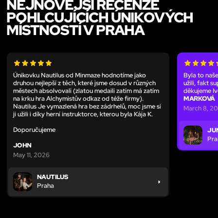
NEJNOVĚJŠÍ RECENZE
POHLCUJÍCÍCH ÚNIKOVÝCH
MÍSTNOSTÍ V PRAHA
Únikovku Nautilus od Minmaze hodnotíme jako
Byla to naše
druhou nejlepší z těch, které jsme dosud v různých
užili, fakt 
městech absolvovali (zlatou medaili zatím má zatím
děkujeme Iv
na krku hra Alchymistův odkaz od téže firmy).
MARKOVÁ
Nautilus Je vymazlená hra bez zádrhelů, moc jsme si
March 8, 2
ji užili i díky herní instruktorce, kterou byla Kája K.
Doporučujeme
JU
Pra
JOHN
May 11, 2026
NAUTILUS
Praha