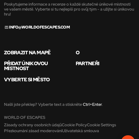
Poskytujeme informace a recenze o každé skutečné únikové místnosti
ve vašem městě. Vyberte si tu nejlepší pro svůj tým - a užijte si únikovou
hru!
INFO@WORLDOFESCAPES.COM
ZOBRAZIT NA MAPĚ
O
PŘIDAT ÚNIKOVOU
PARTNEŘI
MÍSTNOST
VYBERTE SI MĚSTO
Našli jste překlep? Vyberte text a stiskněte
Ctrl+Enter
.
WORLD OF ESCAPES
Zásady ochrany osobních údajů
Cookie Policy
Cookie Settings
Přezkoumání zásad moderování
Uživatelská smlouva