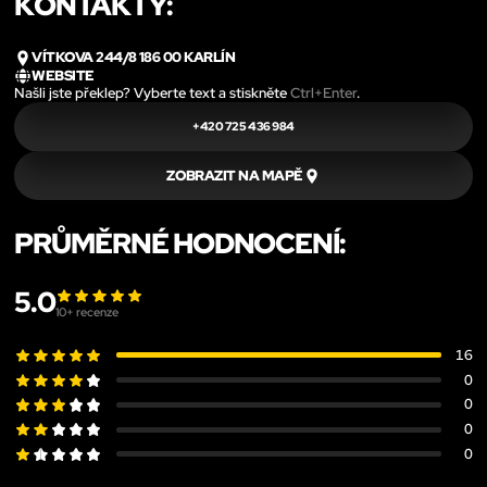
KONTAKTY:
VÍTKOVA 244/8 186 00 KARLÍN
WEBSITE
Našli jste překlep? Vyberte text a stiskněte
Ctrl+Enter
.
+420 725 436 984
ZOBRAZIT NA MAPĚ
PRŮMĚRNÉ HODNOCENÍ:
5.0
10
+ recenze
16
0
0
0
0