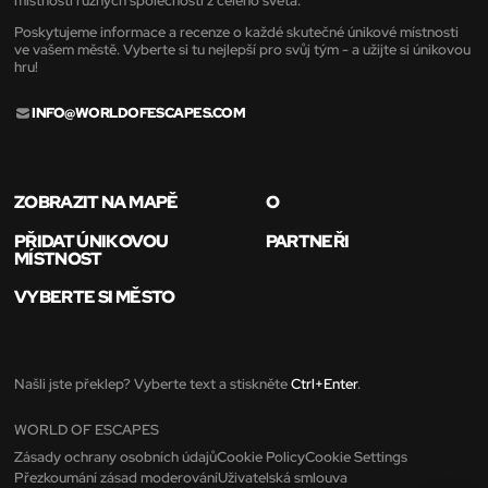
místnosti různých společností z celého světa.
Poskytujeme informace a recenze o každé skutečné únikové místnosti
ve vašem městě. Vyberte si tu nejlepší pro svůj tým - a užijte si únikovou
hru!
INFO@WORLDOFESCAPES.COM
ZOBRAZIT NA MAPĚ
O
PŘIDAT ÚNIKOVOU
PARTNEŘI
MÍSTNOST
VYBERTE SI MĚSTO
Našli jste překlep? Vyberte text a stiskněte
Ctrl+Enter
.
WORLD OF ESCAPES
Zásady ochrany osobních údajů
Cookie Policy
Cookie Settings
Přezkoumání zásad moderování
Uživatelská smlouva