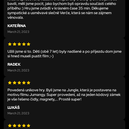
bavili, měli jsme pocit, jako bychom byli opravdu součástí celého
příběhu :) Hru jsme zvládli v krásném čase 35 min. Děkujeme
sympatické a usměvavé slečně Verče, která se nám se zájmem
věnovala.
KATEŘINA
March 21, 2023
Užili jsme si to. Děti (obě 7 let) byly nadšené a po příjezdu dom jsme
si hned museli pustit film ;-)
RADEK
March 21, 2023
Povedená unikove hry. Byli jsme na Jungle, která je postavena na
motivu filmu Jumangy. Super provedení, až na jeden kódový zámek
je vše řešeno čidly, magnety,... Prostě super!
LUKÁŠ
March 21, 2023