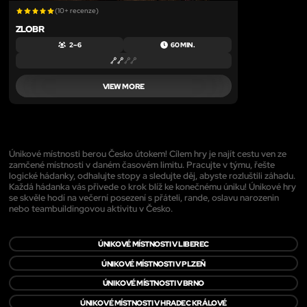
(10+ recenze)
ZLOBR
2 – 6
60 MIN.
VIEW MORE
Únikové místnosti berou Česko útokem! Cílem hry je najít cestu ven ze
zamčené místnosti v daném časovém limitu. Pracujte v týmu, řešte
logické hádanky, odhalujte stopy a sledujte děj, abyste rozluštili záhadu.
Každá hádanka vás přivede o krok blíž ke konečnému úniku! Únikové hry
se skvěle hodí na večerní posezení s přáteli, rande, oslavu narozenin
nebo teambuildingovou aktivitu v Česko.
ÚNIKOVÉ MÍSTNOSTI V LIBEREC
ÚNIKOVÉ MÍSTNOSTI V PLZEŇ
ÚNIKOVÉ MÍSTNOSTI V BRNO
ÚNIKOVÉ MÍSTNOSTI V HRADEC KRÁLOVÉ