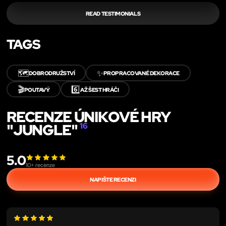
READ TESTIMONIALS
TAGS
🗺️
✨
DOBRODRUŽSTVÍ
PROPRACOVANÉ DEKORACE
🎬
6️⃣
POUTAVÝ
AŽ ŠEST HRÁČI
RECENZE ÚNIKOVÉ HRY
"JUNGLE"
16
5.0
10
+ recenze
NAPIŠTE RECENZI