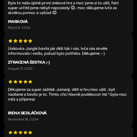
Byla to naše úplně první úniková hra a moc jsme si to užili, fakt
super určitě jsme nebyli naposledy 🙂.. moc děkujeme Ivče za
skvělou pomoc a výklad 🙂
MARKOVÁ
March 8, 2026
Únikovka Jungle bavila jak děti tak i nás. Ivča nás skvěle
informovala i vedla, pokud bylo potřeba. Děkujeme :-)
ZTRACENÁ ŠESTKA ;-)
August 31, 2025
Děkujeme za super zážitek Jumanji, děti si hru moc užili , byli
nadšené a bavilo je to. Tímto chci hlavně poděkovat Val *,byla moc
milá a příjemná
IRENA SEDLÁČKOVÁ
November 18, 2024