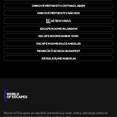
ÚNIKOVÉ MÍSTNOSTI V ÚSTÍ NAD LABEM
ÚNIKOVÉ MÍSTNOSTI V NÁCHOD
6️⃣
AŽ ŠEST HRÁČI
ESCAPE ROOMS IN LONDON
ESCAPE ROOMS IN NEW YORK
ESCAPE ROOMS IN LOS ANGELES
MENEKÜKŐ SZOBÁK BUDAPEST
RÄTSELRÄUME IN BERLIN
World of Escapes je největší adresářový web, který sdružuje únikové