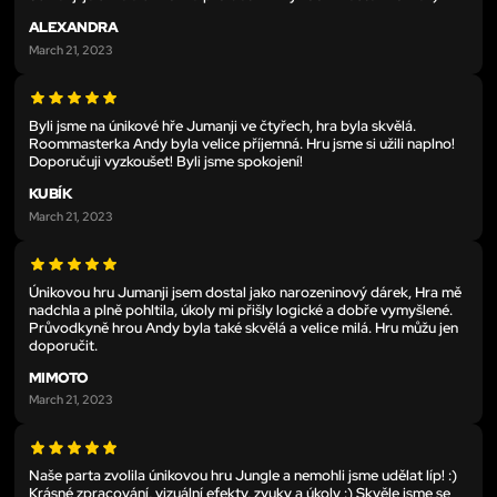
ALEXANDRA
March 21, 2023
Byli jsme na únikové hře Jumanji ve čtyřech, hra byla skvělá.
Roommasterka Andy byla velice příjemná. Hru jsme si užili naplno!
Doporučuji vyzkoušet! Byli jsme spokojení!
KUBÍK
March 21, 2023
Únikovou hru Jumanji jsem dostal jako narozeninový dárek, Hra mě
nadchla a plně pohltila, úkoly mi přišly logické a dobře vymyšlené.
Průvodkyně hrou Andy byla také skvělá a velice milá. Hru můžu jen
doporučit.
MIMOTO
March 21, 2023
Naše parta zvolila únikovou hru Jungle a nemohli jsme udělat líp! :)
Krásné zpracování, vizuální efekty, zvuky a úkoly :) Skvěle jsme se