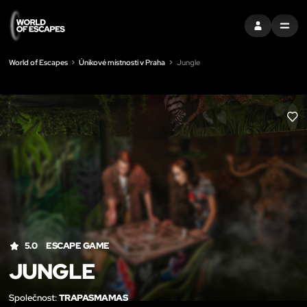
PŘIHLÁSIT SE
MENU
World of Escapes
Únikové místnosti v Praha
Jungle
LIK
5.0
ESCAPE GAME
JUNGLE
Společnost:
TRAPASMAMAS