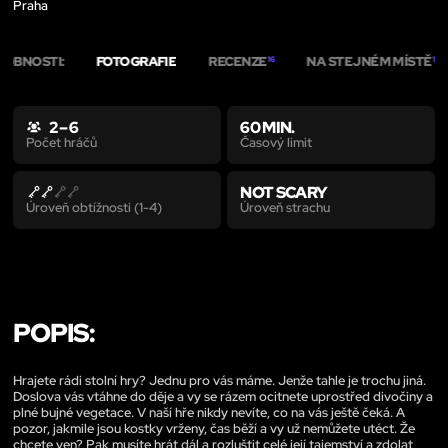
Praha
OBNOSTI:
FOTOGRAFIE
RECENZE
NA STEJNÉM MÍSTĚ
16
1
2 – 6
60 MIN.
Časový limit
Počet hráčů
NOT SCARY
Úroveň strachu
Úroveň obtížnosti (1-4)
POPIS:
Hrajete rádi stolní hry? Jednu pro vás máme. Jenže tahle je trochu jiná.
Doslova vás vtáhne do děje a vy se rázem ocitnete uprostřed divočiny a
plné bujné vegetace. V naší hře nikdy nevíte, co na vás ještě čeká. A
pozor, jakmile jsou kostky vrženy, čas běží a vy už nemůžete utéct. Že
chcete ven? Pak musíte hrát dál a rozluštit celé její tajemství a zdolat