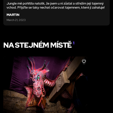
Jungle mě pohltila natolik, že jsem u ní zůstal a střežím její tajemný
vchod. Přijďte se taky nechat očarovat tajemnem, které jí zahaluje!
MARTIN
March 21, 2023
NA STEJNÉM MÍSTĚ
1
LIKE