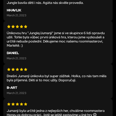
Jungle bavila děti i nás. Agáta nás skvěle provedla.
HHAVLIK
March 21, 2023
Únikovou hru "Jungle/Jumanji" jsme si ve skupince 6 lidí opravdu
užili. Tohle byla vůbec první úniková hra, kterou jsme vyzkoušeli a
určitě nebude poslední. Děkujeme moc našemu roommasterovi,
Markétě. :)
DANIEL
March 21, 2023
Dnešní Jumanji únikovka byl super zážitek. Holka, co nás tam měla
byla příjemná. Děti si to moc užily. Doporučuji.
B-ART
March 21, 2023
Jumanji byla určitě jedna z nejlepších her, chválíme roommastera
Honzu za dobrou práci.. jistě se ještě zastavíme u jiné hry 🙂