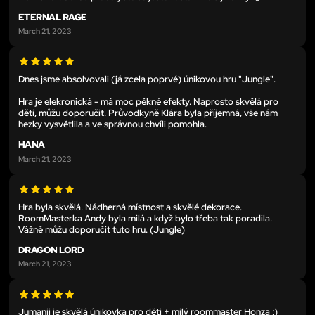
ETERNAL RAGE
March 21, 2023
Dnes jsme absolvovali (já zcela poprvé) únikovou hru "Jungle".
Hra je elekronická - má moc pěkné efekty. Naprosto skvělá pro
děti, můžu doporučit. Průvodkyně Klára byla příjemná, vše nám
hezky vysvětlila a ve správnou chvíli pomohla.
HANA
March 21, 2023
Hra byla skvělá. Nádherná místnost a skvělé dekorace.
RoomMasterka Andy byla milá a když bylo třeba tak poradila.
Vážně můžu doporučit tuto hru. (Jungle)
DRAGON LORD
March 21, 2023
Jumanji je skvělá únikovka pro děti + milý roommaster Honza :)