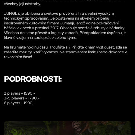
všechny její nástrahy.
JUNGLE je oblíbená a světově prověřená hra s velmi vysokým
technickým zpracováním. Je postavena na skvělém příběhu
inspirovaném kultovním filmem Jumanji, jehož volné pokračování
běželo v kinech v prosinci 2017. Obsahuje neotřelé rébusy a hádanky.
Všechno do sebe přesně a logicky zapadá. Předpokladem úspěchu je
hlavně vzájemná spolupráce celého týmu.
Na hru máte hodinu času! Troufáte si? Přijďte k nám vyzkoušet, zda se
zařadíte mezi ty, kteří vyváznou ve stanoveném limitu nebo dokonce v
rekordním čase!
PODROBNOSTI:
2 players - 1590,-
3-5 players - 1790,-
6 players - 1990,-