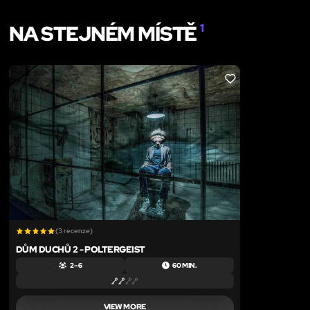
NA STEJNÉM MÍSTĚ
1
LIKE
(3 recenze)
DŮM DUCHŮ 2 - POLTERGEIST
2 – 6
60 MIN.
VIEW MORE