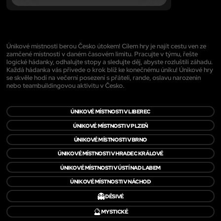
Únikové místnosti berou Česko útokem! Cílem hry je najít cestu ven ze
zamčené místnosti v daném časovém limitu. Pracujte v týmu, řešte
logické hádanky, odhalujte stopy a sledujte děj, abyste rozluštili záhadu.
Každá hádanka vás přivede o krok blíž ke konečnému úniku! Únikové hry
se skvěle hodí na večerní posezení s přáteli, rande, oslavu narozenin
nebo teambuildingovou aktivitu v Česko.
ÚNIKOVÉ MÍSTNOSTI V LIBEREC
ÚNIKOVÉ MÍSTNOSTI V PLZEŇ
ÚNIKOVÉ MÍSTNOSTI V BRNO
ÚNIKOVÉ MÍSTNOSTI V HRADEC KRÁLOVÉ
ÚNIKOVÉ MÍSTNOSTI V ÚSTÍ NAD LABEM
ÚNIKOVÉ MÍSTNOSTI V NÁCHOD
👻
DĚSIVÉ
🔮
MYSTICKÉ