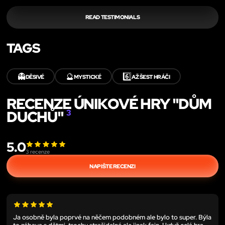
READ TESTIMONIALS
TAGS
👻
🔮
6️⃣
DĚSIVÉ
MYSTICKÉ
AŽ ŠEST HRÁČI
RECENZE ÚNIKOVÉ HRY "DŮM
DUCHŮ"
3
5.0
3
recenze
NAPIŠTE RECENZI
Ja osobně byla poprvé na něčem podobném ale bylo to super. Býla