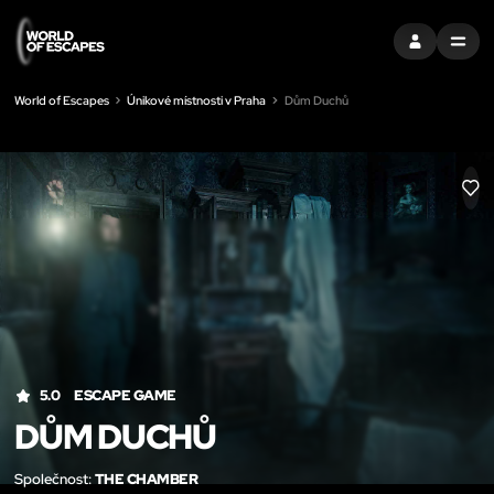
PŘIHLÁSIT SE
MENU
World of Escapes
Únikové místnosti v Praha
Dům Duchů
LIK
5.0
ESCAPE GAME
DŮM DUCHŮ
Společnost:
THE CHAMBER