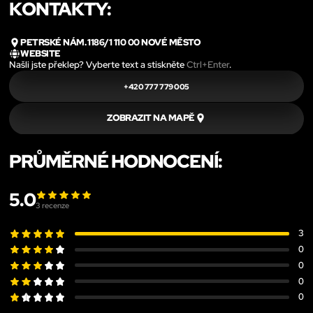
KONTAKTY:
PETRSKÉ NÁM. 1186/1 110 00 NOVÉ MĚSTO
WEBSITE
Našli jste překlep? Vyberte text a stiskněte
Ctrl+Enter
.
+420 777 779 005
ZOBRAZIT NA MAPĚ
PRŮMĚRNÉ HODNOCENÍ:
5.0
3
recenze
3
0
0
0
0