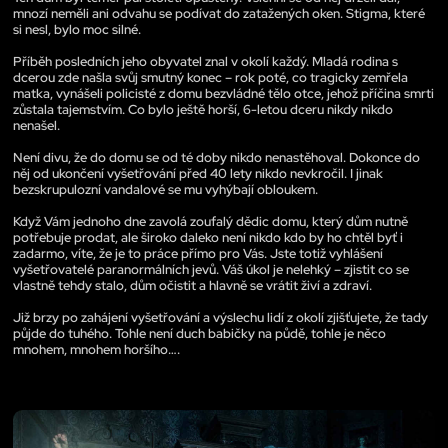
mnozí neměli ani odvahu se podívat do zatažených oken. Stigma, které
si nesl, bylo moc silné.
Příběh posledních jeho obyvatel znal v okolí každý. Mladá rodina s
dcerou zde našla svůj smutný konec – rok poté, co tragicky zemřela
matka, vynášeli policisté z domu bezvládné tělo otce, jehož příčina smrti
zůstala tajemstvím. Co bylo ještě horší, 6-letou dceru nikdy nikdo
nenašel.
Není divu, že do domu se od té doby nikdo nenastěhoval. Dokonce do
něj od ukončení vyšetřování před 40 lety nikdo nevkročil. I jinak
bezskrupulozní vandalové se mu vyhýbají obloukem.
Když Vám jednoho dne zavolá zoufalý dědic domu, který dům nutně
potřebuje prodat, ale široko daleko není nikdo kdo by ho chtěl byť i
zadarmo, víte, že je to práce přímo pro Vás. Jste totiž vyhlášení
vyšetřovatelé paranormálních jevů. Váš úkol je nelehký – zjistit co se
vlastně tehdy stalo, dům očistit a hlavně se vrátit živí a zdraví.
Již brzy po zahájení vyšetřování a výslechu lidí z okolí zjišťujete, že tady
půjde do tuhého. Tohle není duch babičky na půdě, tohle je něco
mnohem, mnohem horšího….