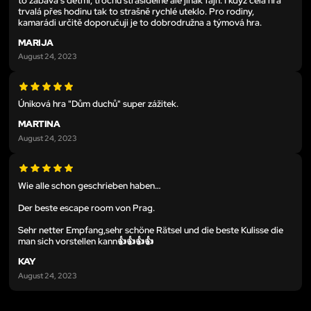
to zábava s dětmi, trochu strašidelné ale jinak fajn. I když celá hra
trvalá přes hodinu tak to strašně rychlé uteklo. Pro rodiny,
kamarádi určitě doporučuji je to dobrodružna a týmová hra.
MARIJA
August 24, 2023
Úniková hra "Dům duchů" super zážitek.
MARTINA
August 24, 2023
Wie alle schon geschrieben haben…
Der beste escape room von Prag.
Sehr netter Empfang,sehr schöne Rätsel und die beste Kulisse die
man sich vorstellen kann👍👍👍👍
KAY
August 24, 2023