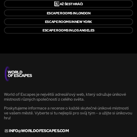
6️⃣
AŽ ŠEST HRÁČI
ESCAPE ROOMS IN LONDON
ESCAPE ROOMS IN NEW YORK
ESCAPE ROOMS IN LOS ANGELES
World of Escapes je největší adresářový web, který sdružuje únikové
místnosti různých společností z celého světa.
Poskytujeme informace a recenze o každé skutečné únikové místnosti
ve vašem městě. Vyberte si tu nejlepší pro svůj tým - a užijte si únikovou
hru!
INFO@WORLDOFESCAPES.COM