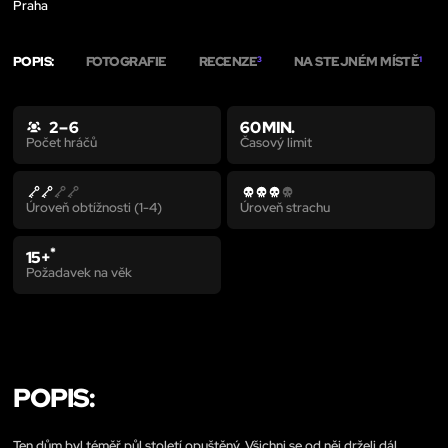
Praha
POPIS:
FOTOGRAFIE
RECENZE
NA STEJNÉM MÍSTĚ
3
1
2 – 6
60 MIN.
Časový limit
Počet hráčů
Úroveň obtížnosti (1-4)
Úroveň strachu
*
15+
Požadavek na věk
POPIS:
Ten dům byl téměř půl století opuštěný. Všichni se od něj drželi dál,