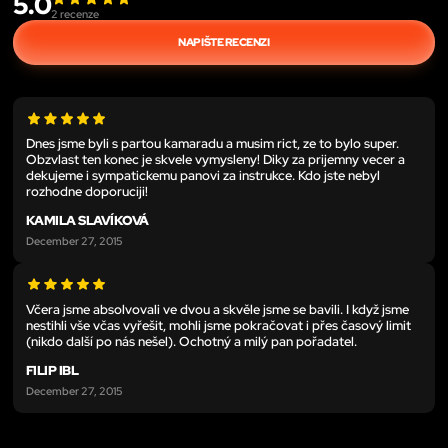
5.0
2
recenze
NAPIŠTE RECENZI
Dnes jsme byli s partou kamaradu a musim rict, ze to bylo super.
Obzvlast ten konec je skvele vymysleny! Diky za prijemny vecer a
dekujeme i sympatickemu panovi za instrukce. Kdo jste nebyl
rozhodne doporuciji!
KAMILA SLAVÍKOVÁ
December 27, 2015
Včera jsme absolvovali ve dvou a skvěle jsme se bavili. I když jsme
nestihli vše včas vyřešit, mohli jsme pokračovat i přes časový limit
(nikdo další po nás nešel). Ochotný a milý pan pořadatel.
FILIP IBL
December 27, 2015