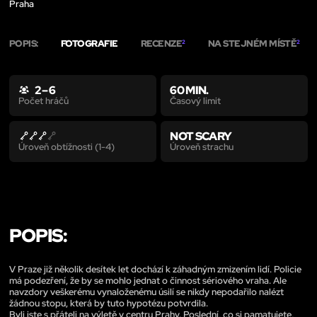
Praha
POPIS:
FOTOGRAFIE
RECENZE
NA STEJNÉM MÍSTĚ
2
2
2 – 6
60 MIN.
Časový limit
Počet hráčů
NOT SCARY
Úroveň strachu
Úroveň obtížnosti (1-4)
POPIS:
V Praze již několik desítek let dochází k záhadným zmizením lidí. Policie
má podezření, že by se mohlo jednat o činnost sériového vraha. Ale
navzdory veškerému vynaloženému úsilí se nikdy nepodařilo nalézt
žádnou stopu, která by tuto hypotézu potvrdila.
Byli jste s přáteli na výletě v centru Prahy. Poslední, co si pamatujete,