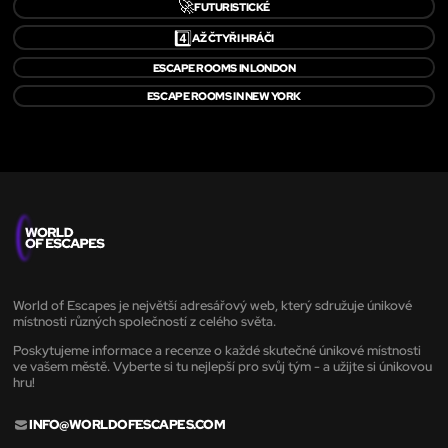
🚀
FUTURISTICKÉ
4️⃣
AŽ ČTYŘI HRÁČI
ESCAPE ROOMS IN LONDON
ESCAPE ROOMS IN NEW YORK
World of Escapes je největší adresářový web, který sdružuje únikové
místnosti různých společností z celého světa.
Poskytujeme informace a recenze o každé skutečné únikové místnosti
ve vašem městě. Vyberte si tu nejlepší pro svůj tým - a užijte si únikovou
hru!
INFO@WORLDOFESCAPES.COM