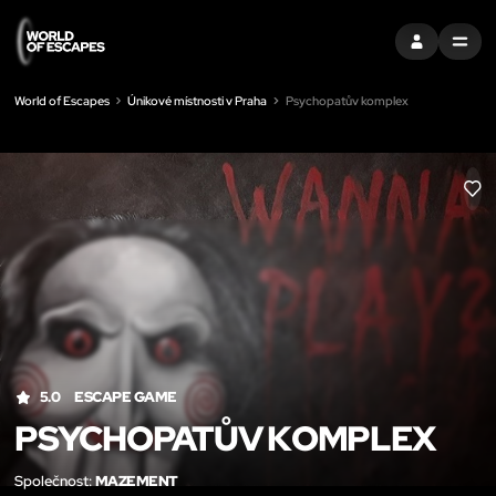
PŘIHLÁSIT SE
MENU
World of Escapes
Únikové místnosti v Praha
Psychopatův komplex
LIK
5.0
ESCAPE GAME
PSYCHOPATŮV KOMPLEX
Společnost:
MAZEMENT