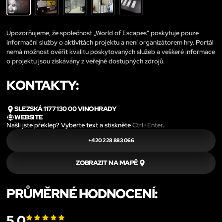
Upozorňujeme, že společnost „World of Escapes“ poskytuje pouze
informační služby o aktivitách projektu a není organizátorem hry. Portál
nemá možnost ověřit kvalitu poskytovaných služeb a veškeré informace
o projektu jsou získávány z veřejně dostupných zdrojů.
KONTAKTY:
SLEZSKÁ 1177 130 00 VINOHRADY
WEBSITE
Našli jste překlep? Vyberte text a stiskněte
Ctrl+Enter
.
+420 228 883 066
ZOBRAZIT NA MAPĚ
PRŮMĚRNÉ HODNOCENÍ:
5.0