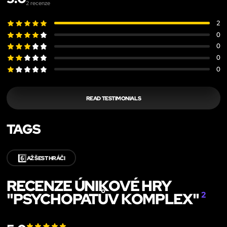
2
recenze
2
0
0
0
0
READ TESTIMONIALS
TAGS
6️⃣
AŽ ŠEST HRÁČI
RECENZE ÚNIKOVÉ HRY
"PSYCHOPATŮV KOMPLEX"
2