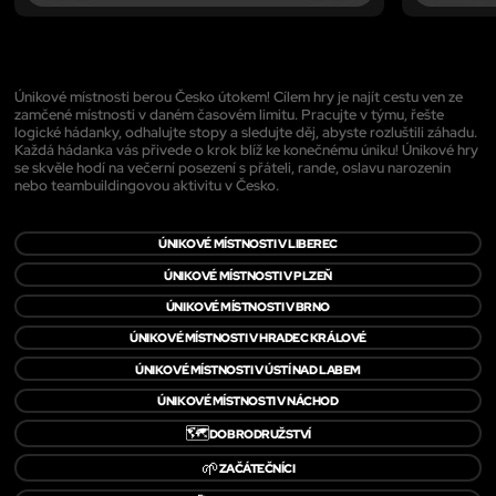
Únikové místnosti berou Česko útokem! Cílem hry je najít cestu ven ze
zamčené místnosti v daném časovém limitu. Pracujte v týmu, řešte
logické hádanky, odhalujte stopy a sledujte děj, abyste rozluštili záhadu.
Každá hádanka vás přivede o krok blíž ke konečnému úniku! Únikové hry
se skvěle hodí na večerní posezení s přáteli, rande, oslavu narozenin
nebo teambuildingovou aktivitu v Česko.
ÚNIKOVÉ MÍSTNOSTI V LIBEREC
ÚNIKOVÉ MÍSTNOSTI V PLZEŇ
ÚNIKOVÉ MÍSTNOSTI V BRNO
ÚNIKOVÉ MÍSTNOSTI V HRADEC KRÁLOVÉ
ÚNIKOVÉ MÍSTNOSTI V ÚSTÍ NAD LABEM
ÚNIKOVÉ MÍSTNOSTI V NÁCHOD
🗺️
DOBRODRUŽSTVÍ
🌱
ZAČÁTEČNÍCI