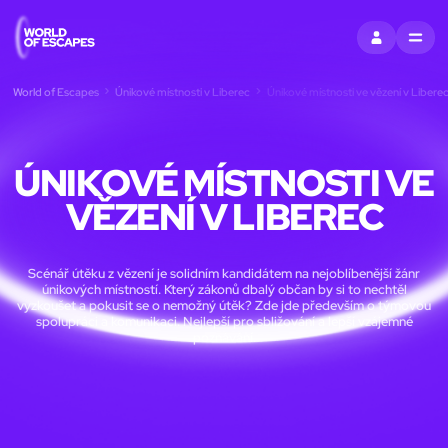
PŘIHLÁSIT SE
MENU
World of Escapes
Únikové místnosti v Liberec
Únikové místnosti ve vězení v Libere
ÚNIKOVÉ MÍSTNOSTI VE
VĚZENÍ V LIBEREC
Scénář útěku z vězení je solidním kandidátem na nejoblíbenější žánr
únikových místností. Který zákonů dbalý občan by si to nechtěl
vyzkoušet a pokusit se o nemožný útěk? Zde jde především o týmovou
spolupráci a komunikaci. Nejlepší pro sbližování a lepší vzájemné
poznávání.