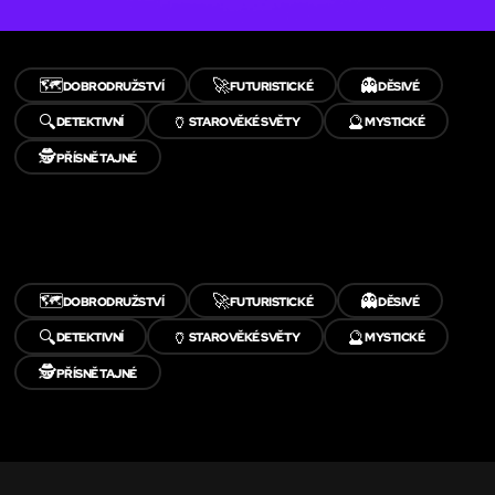
🗺️
🚀
👻
DOBRODRUŽSTVÍ
FUTURISTICKÉ
DĚSIVÉ
🔍
🏺
🔮
DETEKTIVNÍ
STAROVĚKÉ SVĚTY
MYSTICKÉ
🕵️
PŘÍSNĚ TAJNÉ
🗺️
🚀
👻
DOBRODRUŽSTVÍ
FUTURISTICKÉ
DĚSIVÉ
🔍
🏺
🔮
DETEKTIVNÍ
STAROVĚKÉ SVĚTY
MYSTICKÉ
🕵️
PŘÍSNĚ TAJNÉ