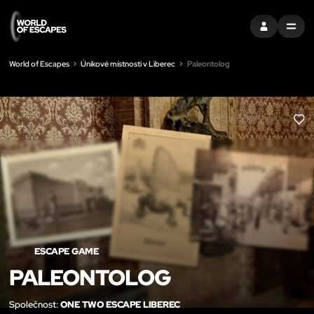
PŘIHLÁSIT SE
MENU
World of Escapes
Únikové místnosti v Liberec
Paleontolog
LIK
ESCAPE GAME
PALEONTOLOG
Společnost:
ONE TWO ESCAPE LIBEREC