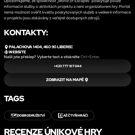
Upozorňujeme, že společnost „World of Escapes“ poskytuje pouze
informační služby o aktivitách projektu a není organizátorem hry. Portál
nemá možnost ověřit kvalitu poskytovaných služeb a veškeré informace
o projektu jsou získávány z veřejně dostupných zdrojů.
KONTAKTY:
PALACHOVA 1404, 460 90 LIBEREC
WEBSITE
Našli jste překlep? Vyberte text a stiskněte
Ctrl+Enter
.
+420 777 107 044
ZOBRAZIT NA MAPĚ
TAGS
🗺️
4️⃣
DOBRODRUŽSTVÍ
AŽ ČTYŘI HRÁČI
RECENZE ÚNIKOVÉ HRY