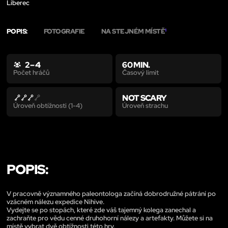
Liberec
POPIS:
FOTOGRAFIE
NA STEJNÉM MÍSTĚ
1
2 – 4
60 MIN.
Časový limit
Počet hráčů
NOT SCARY
Úroveň strachu
Úroveň obtížnosti (1-4)
POPIS:
V pracovně významného paleontologa začíná dobrodružné pátrání po
vzácném nálezu expedice Nihive.
Vydejte se po stopách, které zde váš tajemný kolega zanechal a
zachraňte pro vědu cenné druhohorní nálezy a artefakty. Můžete si na
místě vybrat dvě obtížnosti této hry.