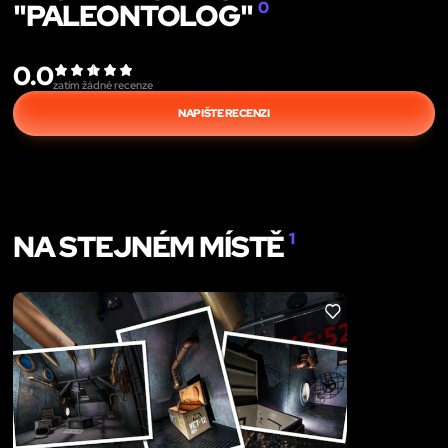
"PALEONTOLOG"
0
0.0
zatím žádné recenze
NAPIŠTE RECENZI
NA STEJNÉM MÍSTĚ
1
LIKE