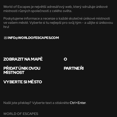
World of Escapes je největší adresářový web, který sdružuje únikové
místnosti různých společností z celého světa.
Poskytujeme informace a recenze o každé skutečné únikové místnosti
ve vašem městě. Vyberte si tu nejlepší pro svůj tým - a užijte si únikovou
hru!
INFO@WORLDOFESCAPES.COM
ZOBRAZIT NA MAPĚ
O
PŘIDAT ÚNIKOVOU
PARTNEŘI
MÍSTNOST
VYBERTE SI MĚSTO
Našli jste překlep? Vyberte text a stiskněte
Ctrl+Enter
.
WORLD OF ESCAPES