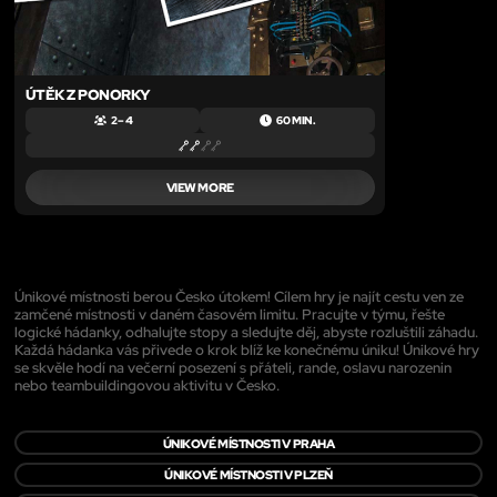
ÚTĚK Z PONORKY
2 – 4
60 MIN.
VIEW MORE
Únikové místnosti berou Česko útokem! Cílem hry je najít cestu ven ze
zamčené místnosti v daném časovém limitu. Pracujte v týmu, řešte
logické hádanky, odhalujte stopy a sledujte děj, abyste rozluštili záhadu.
Každá hádanka vás přivede o krok blíž ke konečnému úniku! Únikové hry
se skvěle hodí na večerní posezení s přáteli, rande, oslavu narozenin
nebo teambuildingovou aktivitu v Česko.
ÚNIKOVÉ MÍSTNOSTI V PRAHA
ÚNIKOVÉ MÍSTNOSTI V PLZEŇ