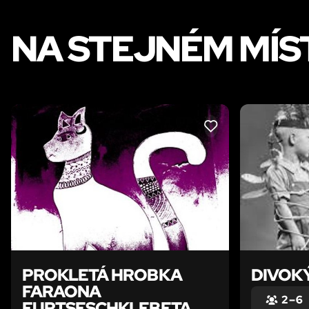
NA STEJNÉM MÍS
LIKE
PROKLETÁ HROBKA
DIVOK
FARAONA
2 – 6
FURTSESCHKLEBETA