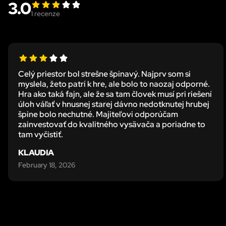
3.0
1
recenze
Celý priestor bol strešne špinavý. Najprv som si
myslela, žeto patrí k hre, ale bolo to naozaj odporné.
Hra ako taká fajn, ale že sa tam človek musí pri riešení
úloh váľať v hnusnej starej dávno nedotknutej hrubej
špine bolo nechutné. Majiteľovi odporúčam
zainvestovať do kvalitného vysävača a poriadne to
tam vyčistiť.
KLAUDIA
February 18, 2026