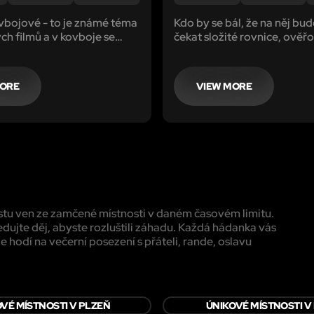
ovbojové - to je známé téma
Kdo by se bál, že na něj bu
h filmů a v kovboje se
čekat složité rovnice, ověř
 proměnit i tady u nás.
školních znalostí a podobně,
e opět (stejně jako hrobka)
může okamžitě přestat stra
 kódových zámků s co
MORE
VIEW MORE
tičtějším prostředím.
estu ven ze zamčené místnosti v daném časovém limitu.
edujte děj, abyste rozluštili záhadu. Každá hádanka vás
e hodí na večerní posezení s přáteli, rande, oslavu
VÉ MÍSTNOSTI V PLZEŇ
ÚNIKOVÉ MÍSTNOSTI V