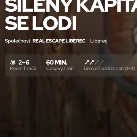
ŠÍLENÝ KAPIT
SE LODI
Společnost:
REAL ESCAPE LIBEREC
Liberec
2 – 6
60 MIN.
Počet hráčů
Časový limit
Úroveň obtížnosti (1-4)