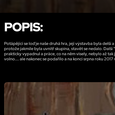
POPIS:
Potápějící se loď je naše druhá hra, její výstavba byla delší
protože jakmile byla uvnitř skupina, stavět se nedalo. Dalš
prakticky vypadnul a práce, co na něm visely, nebylo až tak 
volno.... ale nakonec se podařilo a na konci srpna roku 2017