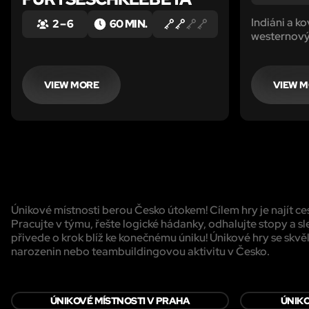
Indiáni a k
2 – 6
60 MIN.
westernovýc
budete moci
Tato hra jd
cestou bez
VIEW MORE
VIEW 
možná nejau
Únikové místnosti berou Česko útokem! Cílem hry je najít c
Pracujte v týmu, řešte logické hádanky, odhalujte stopy a sl
přivede o krok blíž ke konečnému úniku! Únikové hry se skvěl
narozenin nebo teambuildingovou aktivitu v Česko.
ÚNIKOVÉ MÍSTNOSTI V PRAHA
ÚNIKO