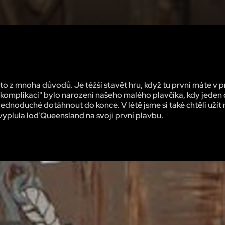
 a to z mnoha důvodů. Je těžší stavět hru, když tu první máte v 
í "komplikací" bylo narození našeho malého plavčíka, kdy jeden
jednoduché dotáhnout do konce. V létě jsme si také chtěli užít 
 vyplula loď Queensland na svoji první plavbu.