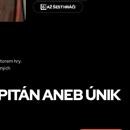
6️⃣
AŽ ŠEST HRÁČI
átorem hry.
pných
PITÁN ANEB ÚNIK