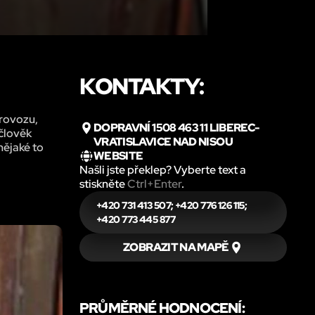
KONTAKTY:
provozu,
DOPRAVNÍ 1508 463 11 LIBEREC-
 člověk
VRATISLAVICE NAD NISOU
nějaké to
WEBSITE
Našli jste překlep? Vyberte text a
stiskněte
Ctrl+Enter
.
+420 731 413 507; +420 776 126 115;
+420 773 445 877
ZOBRAZIT NA MAPĚ
PRŮMĚRNÉ HODNOCENÍ: