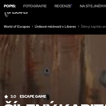
POPIS:
FOTOGRAFIE
RECENZE
1
NA STEJNÉM 
DOMŮ
ÚNIKOVÉ MÍ
World of Escapes
Únikové místnosti v Liberec
Šílený kapitán an
3.0
ESCAPE GAME