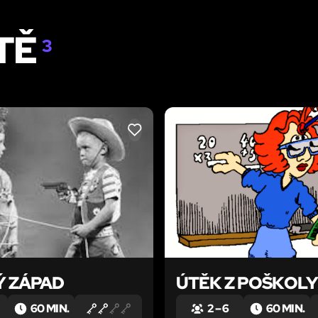
TĚ
3
LIKE
Ý ZÁPAD
ÚTĚK Z POŠKOLY
60 MIN.
2 – 6
60 MIN.