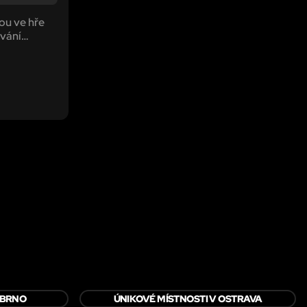
dou ve hře
ování
 tak se
chovat.
 BRNO
ÚNIKOVÉ MÍSTNOSTI V OSTRAVA