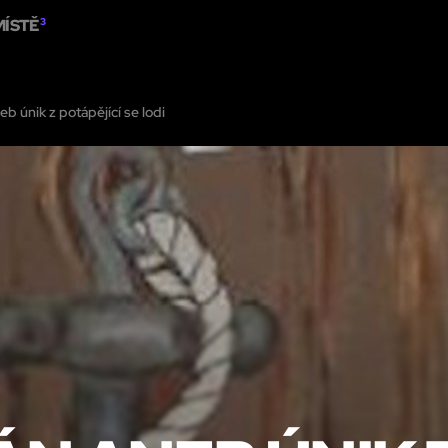
MÍSTĚ
3
STNOSTI
O
ZOBRAZIT NA MAPĚ
PŘIDAT ÚNIKOVOU MÍSTNOST
P
eb únik z potápějící se lodi