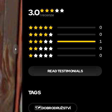
3.0
1
recenze
0
0
1
0
0
READ TESTIMONIALS
TAGS
🗺️
DOBRODRUŽSTVÍ