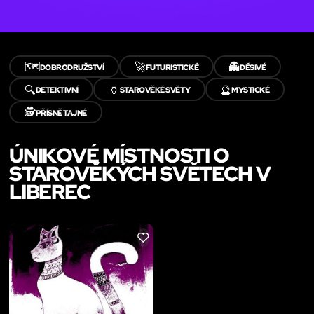
🗺️
🚀
👻
DOBRODRUŽSTVÍ
FUTURISTICKÉ
DĚSIVÉ
🔍
🏺
🔮
DETEKTIVNÍ
STAROVĚKÉ SVĚTY
MYSTICKÉ
🕵️
PŘÍSNĚ TAJNÉ
ÚNIKOVÉ MÍSTNOSTI O
STAROVĚKÝCH SVĚTECH V
LIBEREC
LIKE