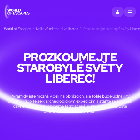
PŘIHLÁSIT SE
MENU
World of Escapes
Únikové místnosti v Liberec
Prozkoumejte starobylé světy Libere
PROZKOUMEJTE
STAROBYLÉ SVĚTY
LIBEREC!
Pyramidy jste možná viděli na obrázcích, ale tohle bude úplně jiný
příběh! Připojte se k archeologickým expedicím a staňte se součástí
dávné historie a prozkoumejte ztracené světy a civilizace. Jste
připraveni čelit neznámému?