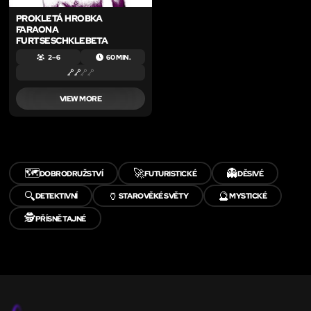
PROKLETÁ HROBKA
FARAONA
FURTSESCHKLEBETA
2 – 6
60 MIN.
VIEW MORE
🗺️
🚀
👻
DOBRODRUŽSTVÍ
FUTURISTICKÉ
DĚSIVÉ
🔍
🏺
🔮
DETEKTIVNÍ
STAROVĚKÉ SVĚTY
MYSTICKÉ
🕵️
PŘÍSNĚ TAJNÉ