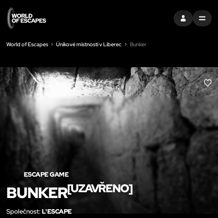
PŘIHLÁSIT SE
MENU
World of Escapes
Únikové místnosti v Liberec
Bunker
LIK
ESCAPE GAME
[UZAVŘENO]
BUNKER
Společnost:
L'ESCAPE