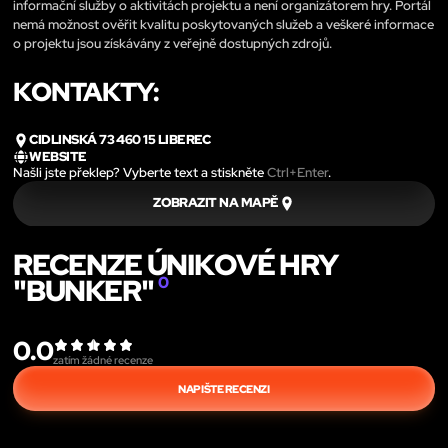
informační služby o aktivitách projektu a není organizátorem hry. Portál
nemá možnost ověřit kvalitu poskytovaných služeb a veškeré informace
o projektu jsou získávány z veřejně dostupných zdrojů.
KONTAKTY:
CIDLINSKÁ 73 460 15 LIBEREC
WEBSITE
Našli jste překlep? Vyberte text a stiskněte
Ctrl+Enter
.
ZOBRAZIT NA MAPĚ
RECENZE ÚNIKOVÉ HRY
"BUNKER"
0
0.0
zatím žádné recenze
NAPIŠTE RECENZI