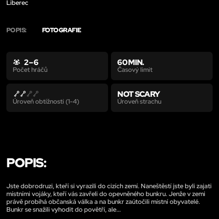
Liberec
POPIS:
FOTOGRAFIE
2 – 6
60 MIN.
Časový limit
Počet hráčů
NOT SCARY
Úroveň strachu
Úroveň obtížnosti (1-4)
POPIS:
Jste dobrodruzi, kteří si vyrazili do cizích zemí. Naneštěstí jste byli zajati
místními vojáky, kteří vás zavřeli do opevněného bunkru. Jenže v zemi
právě probíhá občanská válka a na bunkr zaútočili místní obyvatelé.
Bunkr se snažili vyhodit do povětří, ale...