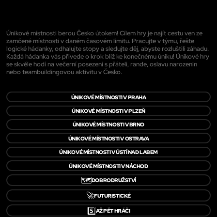
Únikové místnosti berou Česko útokem! Cílem hry je najít cestu ven ze
zamčené místnosti v daném časovém limitu. Pracujte v týmu, řešte
logické hádanky, odhalujte stopy a sledujte děj, abyste rozluštili záhadu.
Každá hádanka vás přivede o krok blíž ke konečnému úniku! Únikové hry
se skvěle hodí na večerní posezení s přáteli, rande, oslavu narozenin
nebo teambuildingovou aktivitu v Česko.
ÚNIKOVÉ MÍSTNOSTI V PRAHA
ÚNIKOVÉ MÍSTNOSTI V PLZEŇ
ÚNIKOVÉ MÍSTNOSTI V BRNO
ÚNIKOVÉ MÍSTNOSTI V OSTRAVA
ÚNIKOVÉ MÍSTNOSTI V ÚSTÍ NAD LABEM
ÚNIKOVÉ MÍSTNOSTI V NÁCHOD
🗺️
DOBRODRUŽSTVÍ
🚀
FUTURISTICKÉ
5️⃣
AŽ PĚT HRÁČI