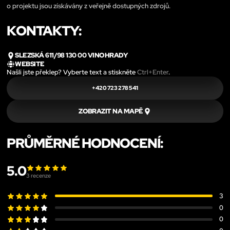
o projektu jsou získávány z veřejně dostupných zdrojů.
KONTAKTY:
SLEZSKÁ 611/98 130 00 VINOHRADY
WEBSITE
Našli jste překlep? Vyberte text a stiskněte
Ctrl+Enter
.
+420 723 278 541
ZOBRAZIT NA MAPĚ
PRŮMĚRNÉ HODNOCENÍ:
5.0
3
recenze
3
0
0