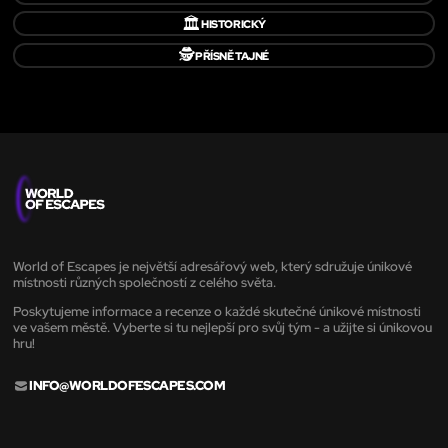
🏛️
HISTORICKÝ
🕵️
PŘÍSNĚ TAJNÉ
World of Escapes je největší adresářový web, který sdružuje únikové
místnosti různých společností z celého světa.
Poskytujeme informace a recenze o každé skutečné únikové místnosti
ve vašem městě. Vyberte si tu nejlepší pro svůj tým - a užijte si únikovou
hru!
INFO@WORLDOFESCAPES.COM