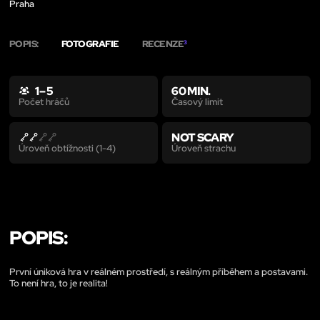
Praha
POPIS:
FOTOGRAFIE
RECENZE
3
1 – 5
60 MIN.
Časový limit
Počet hráčů
NOT SCARY
Úroveň strachu
Úroveň obtížnosti (1-4)
POPIS:
První úniková hra v reálném prostředí, s reálným příběhem a postavami.
To není hra, to je realita!