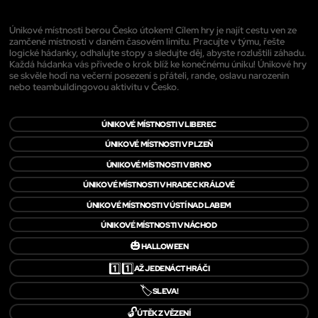
Únikové místnosti berou Česko útokem! Cílem hry je najít cestu ven ze
zamčené místnosti v daném časovém limitu. Pracujte v týmu, řešte
logické hádanky, odhalujte stopy a sledujte děj, abyste rozluštili záhadu.
Každá hádanka vás přivede o krok blíž ke konečnému úniku! Únikové hry
se skvěle hodí na večerní posezení s přáteli, rande, oslavu narozenin
nebo teambuildingovou aktivitu v Česko.
ÚNIKOVÉ MÍSTNOSTI V LIBEREC
ÚNIKOVÉ MÍSTNOSTI V PLZEŇ
ÚNIKOVÉ MÍSTNOSTI V BRNO
ÚNIKOVÉ MÍSTNOSTI V HRADEC KRÁLOVÉ
ÚNIKOVÉ MÍSTNOSTI V ÚSTÍ NAD LABEM
ÚNIKOVÉ MÍSTNOSTI V NÁCHOD
🎃
HALLOWEEN
1️⃣1️⃣
AŽ JEDENÁCT HRÁČI
🏷️
SLEVA!
🔓
ÚTĚK Z VĚZENÍ