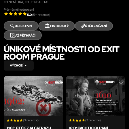
TO NENÍ HRA, TO JE REALITA!
Průměrné hodnocení:
5.0
(
5
+ recenze)
🔍
🏛️
🔓
DETEKTIVNÍ
HISTORICKÝ
ÚTĚK Z VĚZENÍ
5️⃣
AŽ PĚT HRÁČI
ÚNIKOVÉ MÍSTNOSTI OD EXIT
ROOM PRAGUE
VÝCHOZÍ
LIKE
LIKE
(3 recenze)
(3 recenze)
1962: ÚTĚK Z ALCATRAZU
1610: ČACHTICKÁ PANÍ