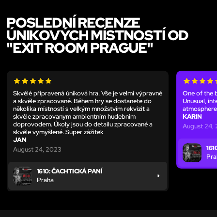
POSLEDNÍ RECENZE
ÚNIKOVÝCH MÍSTNOSTÍ OD
"EXIT ROOM PRAGUE"
Skvělé připravená úniková hra. Vše je velmi výpravné
One of the 
a skvěle zpracované. Během hry se dostanete do
Unusual, int
několika místností s velkým množstvím rekvizit a
atmosphere
skvěle zpracovanym ambientním hudebním
KARIN
doprovodem. Úkoly jsou do detailu zpracované a
August 24,
skvěle vymyšlené. Super zážitek
JAN
161
August 24, 2023
Pra
1610: ČACHTICKÁ PANÍ
Praha