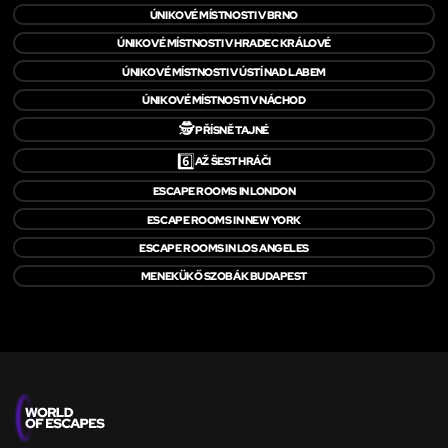
ÚNIKOVÉ MÍSTNOSTI V BRNO
ÚNIKOVÉ MÍSTNOSTI V HRADEC KRÁLOVÉ
ÚNIKOVÉ MÍSTNOSTI V ÚSTÍ NAD LABEM
ÚNIKOVÉ MÍSTNOSTI V NÁCHOD
🕵️
PŘÍSNĚ TAJNÉ
6️⃣
AŽ ŠEST HRÁČI
ESCAPE ROOMS IN LONDON
ESCAPE ROOMS IN NEW YORK
ESCAPE ROOMS IN LOS ANGELES
MENEKÜKŐ SZOBÁK BUDAPEST