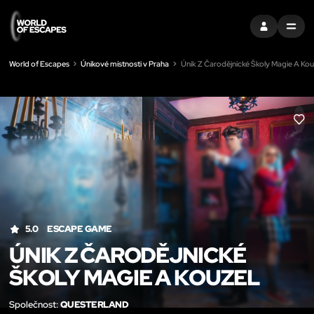
PŘIHLÁSIT SE
MENU
World of Escapes
Únikové místnosti v Praha
Únik Z Čarodějnické Školy Magie A Kou
LIK
5.0
ESCAPE GAME
ÚNIK Z ČARODĚJNICKÉ
ŠKOLY MAGIE A KOUZEL
Společnost:
QUESTERLAND