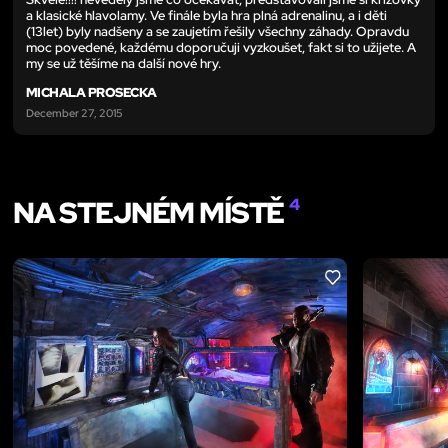
a klasické hlavolamy. Ve finále byla hra plná adrenalinu, a i děti
(13let) byly nadšeny a se zaujetím řešily všechny záhady. Opravdu
moc povedené, každému doporučuji vyzkoušet, fakt si to užijete. A
my se už těšíme na další nové hry.
MICHALA PROSECKA
December 27, 2015
NA STEJNÉM MÍSTĚ
4
LIKE