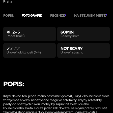
Praha
POPIS:
FOTOGRAFIE
RECENZE
NA STEJNÉM MÍSTĚ
2
4
2 – 5
60 MIN.
Časový limit
Počet hráčů
NOT SCARY
Úroveň strachu
Úroveň obtížnosti (1-4)
POPIS:
Kdysi dávno ten, jehož jméno nesmíme vyslovit, ukryl v kouzelnické škole
tři tajemné a velmi nebezpečné magické artefakty. Kdyby artefakty
padly do špatných rukou, mohly by zapříčinit zkázu celého
kouzelnického světa. Pouze jeden žák dokázal se svými přáteli rozluštit
tajemství zlého mága a díky svým vědomostem, vynalézavosti a