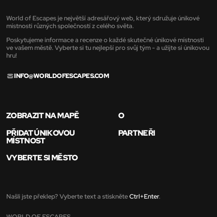
World of Escapes je největší adresářový web, který sdružuje únikové
místnosti různých společností z celého světa.
Poskytujeme informace a recenze o každé skutečné únikové místnosti
ve vašem městě. Vyberte si tu nejlepší pro svůj tým - a užijte si únikovou
hru!
INFO@WORLDOFESCAPES.COM
ZOBRAZIT NA MAPĚ
O
PŘIDAT ÚNIKOVOU
PARTNEŘI
MÍSTNOST
VYBERTE SI MĚSTO
Našli jste překlep? Vyberte text a stiskněte
Ctrl+Enter
.
WORLD OF ESCAPES