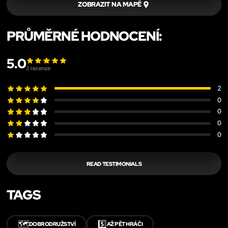
ZOBRAZIT NA MAPĚ
PRŮMĚRNÉ HODNOCENÍ:
5.0
2
recenze
2
0
0
0
0
READ TESTIMONIALS
TAGS
🗺️
5️⃣
DOBRODRUŽSTVÍ
AŽ PĚT HRÁČI