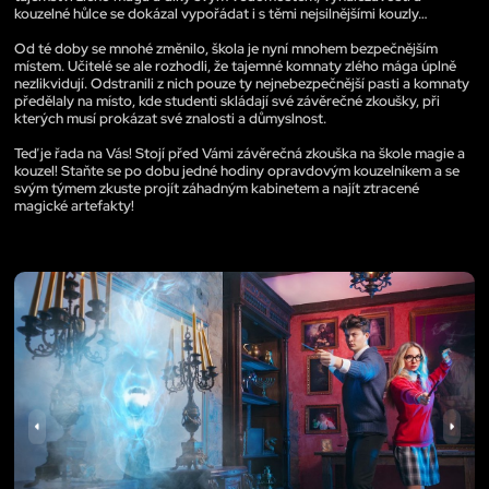
kouzelné hůlce se dokázal vypořádat i s těmi nejsilnějšími kouzly…
Od té doby se mnohé změnilo, škola je nyní mnohem bezpečnějším
místem. Učitelé se ale rozhodli, že tajemné komnaty zlého mága úplně
nezlikvidují. Odstranili z nich pouze ty nejnebezpečnější pasti a komnaty
předělaly na místo, kde studenti skládají své závěrečné zkoušky, při
kterých musí prokázat své znalosti a důmyslnost.
Teď je řada na Vás! Stojí před Vámi závěrečná zkouška na škole magie a
kouzel! Staňte se po dobu jedné hodiny opravdovým kouzelníkem a se
svým týmem zkuste projít záhadným kabinetem a najít ztracené
magické artefakty!