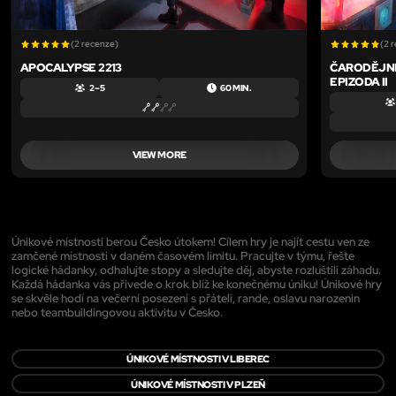
(2 recenze)
(2 
APOCALYPSE 2213
ČARODĚJNI
EPIZODA II
2 – 5
60 MIN.
VIEW MORE
Únikové místnosti berou Česko útokem! Cílem hry je najít cestu ven ze
zamčené místnosti v daném časovém limitu. Pracujte v týmu, řešte
logické hádanky, odhalujte stopy a sledujte děj, abyste rozluštili záhadu.
Každá hádanka vás přivede o krok blíž ke konečnému úniku! Únikové hry
se skvěle hodí na večerní posezení s přáteli, rande, oslavu narozenin
nebo teambuildingovou aktivitu v Česko.
ÚNIKOVÉ MÍSTNOSTI V LIBEREC
ÚNIKOVÉ MÍSTNOSTI V PLZEŇ