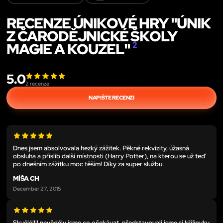
RECENZE ÚNIKOVÉ HRY "ÚNIK
Z ČARODĚJNICKÉ ŠKOLY
MAGIE A KOUZEL"
2
5.0
2
recenze
NAPIŠTE RECENZI
Dnes jsem absolvovala hezký zážitek. Pěkné rekvizity, úžasná
obsluha a příslib další místnosti (Harry Potter), na kterou se už teď
po dnešním zážitku moc těším! Díky za super službu.
MÍŠA CH
December 27, 2015
Skvělé!!!! nevěděly jsme co očekávat, představovali jsme si křížovky