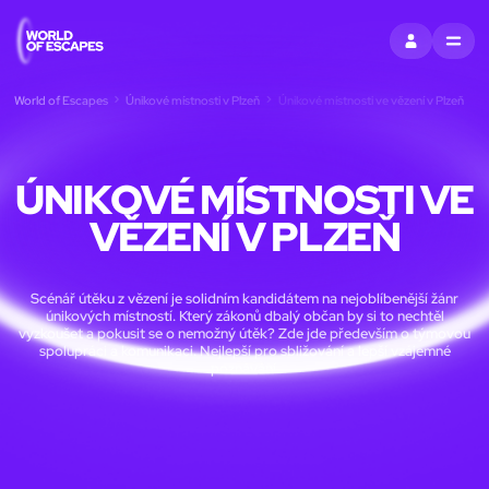
PŘIHLÁSIT SE
MENU
World of Escapes
Únikové místnosti v Plzeň
Únikové místnosti ve vězení v Plzeň
ÚNIKOVÉ MÍSTNOSTI VE
VĚZENÍ V PLZEŇ
Scénář útěku z vězení je solidním kandidátem na nejoblíbenější žánr
únikových místností. Který zákonů dbalý občan by si to nechtěl
vyzkoušet a pokusit se o nemožný útěk? Zde jde především o týmovou
spolupráci a komunikaci. Nejlepší pro sbližování a lepší vzájemné
poznávání.