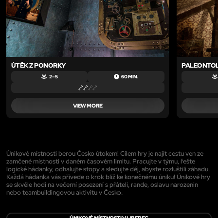
ÚTĚK Z PONORKY
PALEONTO
2 – 5
60 MIN.
VIEW MORE
Únikové místnosti berou Česko útokem! Cílem hry je najít cestu ven ze
zamčené místnosti v daném časovém limitu. Pracujte v týmu, řešte
logické hádanky, odhalujte stopy a sledujte děj, abyste rozluštili záhadu.
Každá hádanka vás přivede o krok blíž ke konečnému úniku! Únikové hry
se skvěle hodí na večerní posezení s přáteli, rande, oslavu narozenin
nebo teambuildingovou aktivitu v Česko.
ÚNIKOVÉ MÍSTNOSTI V LIBEREC