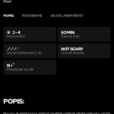
Plzeň
POPIS:
FOTOGRAFIE
NA STEJNÉM MÍSTĚ
2
2 – 4
60 MIN.
Časový limit
Počet hráčů
NOT SCARY
Úroveň strachu
Úroveň obtížnosti (1-4)
*
15+
Požadavek na věk
POPIS:
Hra pro zkušené borce, kteří již úspěšně odehráli nějaké únikovky. Určitě