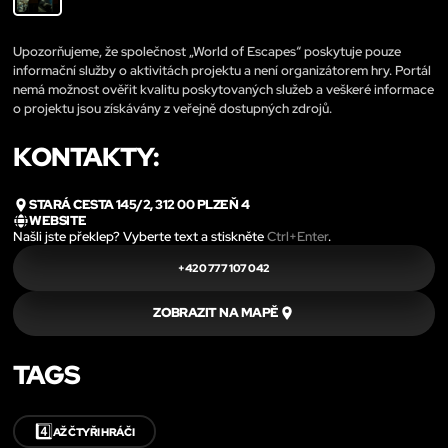
Upozorňujeme, že společnost „World of Escapes“ poskytuje pouze
informační služby o aktivitách projektu a není organizátorem hry. Portál
nemá možnost ověřit kvalitu poskytovaných služeb a veškeré informace
o projektu jsou získávány z veřejně dostupných zdrojů.
KONTAKTY:
STARÁ CESTA 145/2, 312 00 PLZEŇ 4
WEBSITE
Našli jste překlep? Vyberte text a stiskněte
Ctrl+Enter
.
+420 777 107 042
ZOBRAZIT NA MAPĚ
TAGS
4️⃣
AŽ ČTYŘI HRÁČI