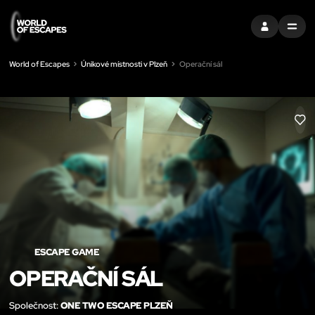
PŘIHLÁSIT SE
MENU
World of Escapes
Únikové místnosti v Plzeň
Operační sál
LIK
ESCAPE GAME
OPERAČNÍ SÁL
Společnost:
ONE TWO ESCAPE PLZEŇ