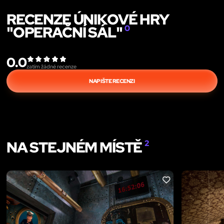
RECENZE ÚNIKOVÉ HRY
"OPERAČNÍ SÁL"
0
0.0
zatím žádné recenze
NAPIŠTE RECENZI
NA STEJNÉM MÍSTĚ
2
LIKE