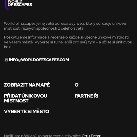
World of Escapes je největší adresářový web, který sdružuje únikové
místnosti různých společností z celého světa.
Poskytujeme informace a recenze o každé skutečné únikové místnosti
ve vašem městě. Vyberte si tu nejlepší pro svůj tým - a užijte si únikovou
hru!
INFO@WORLDOFESCAPES.COM
ZOBRAZIT NA MAPĚ
O
PŘIDAT ÚNIKOVOU
PARTNEŘI
MÍSTNOST
VYBERTE SI MĚSTO
Našli jste překlep? Vyberte text a stiskněte
Ctrl+Enter
.