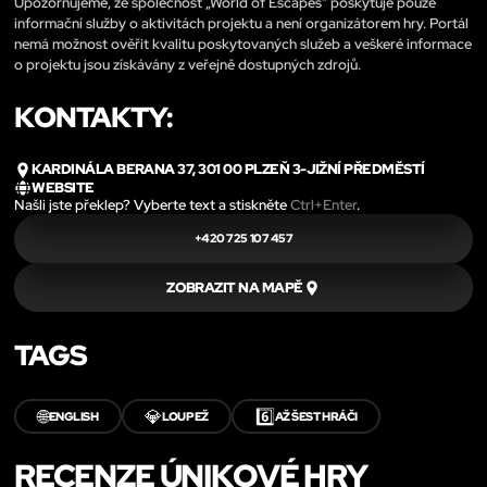
Upozorňujeme, že společnost „World of Escapes“ poskytuje pouze
informační služby o aktivitách projektu a není organizátorem hry. Portál
nemá možnost ověřit kvalitu poskytovaných služeb a veškeré informace
o projektu jsou získávány z veřejně dostupných zdrojů.
KONTAKTY:
KARDINÁLA BERANA 37, 301 00 PLZEŇ 3-JIŽNÍ PŘEDMĚSTÍ
WEBSITE
Našli jste překlep? Vyberte text a stiskněte
Ctrl+Enter
.
+420 725 107 457
ZOBRAZIT NA MAPĚ
TAGS
🌐
💎
6️⃣
ENGLISH
LOUPEŽ
AŽ ŠEST HRÁČI
RECENZE ÚNIKOVÉ HRY