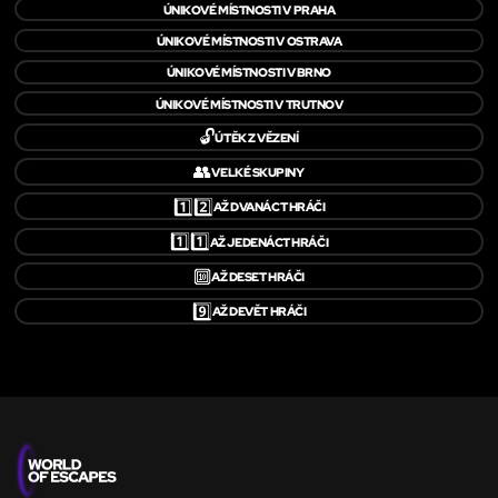
ÚNIKOVÉ MÍSTNOSTI V PRAHA
ÚNIKOVÉ MÍSTNOSTI V OSTRAVA
ÚNIKOVÉ MÍSTNOSTI V BRNO
ÚNIKOVÉ MÍSTNOSTI V TRUTNOV
🔓
ÚTĚK Z VĚZENÍ
👥
VELKÉ SKUPINY
1️⃣2️⃣
AŽ DVANÁCT HRÁČI
1️⃣1️⃣
AŽ JEDENÁCT HRÁČI
🔟
AŽ DESET HRÁČI
9️⃣
AŽ DEVĚT HRÁČI