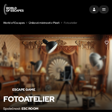
PŘIHLÁSIT SE
MENU
World of Escapes
Únikové místnosti v Plzeň
Fotoatelier
LIK
ESCAPE GAME
FOTOATELIER
Společnost:
ESC ROOM