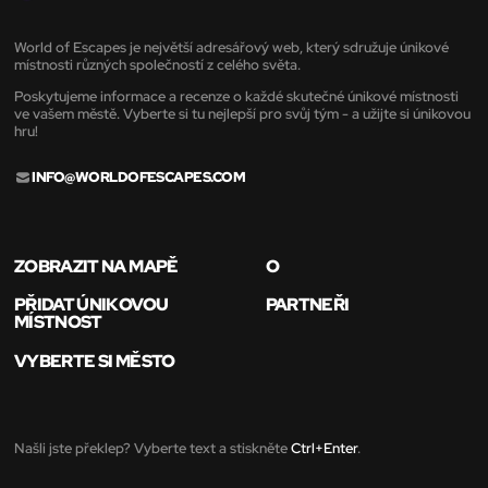
World of Escapes je největší adresářový web, který sdružuje únikové
místnosti různých společností z celého světa.
Poskytujeme informace a recenze o každé skutečné únikové místnosti
ve vašem městě. Vyberte si tu nejlepší pro svůj tým - a užijte si únikovou
hru!
INFO@WORLDOFESCAPES.COM
ZOBRAZIT NA MAPĚ
O
PŘIDAT ÚNIKOVOU
PARTNEŘI
MÍSTNOST
VYBERTE SI MĚSTO
Našli jste překlep? Vyberte text a stiskněte
Ctrl+Enter
.