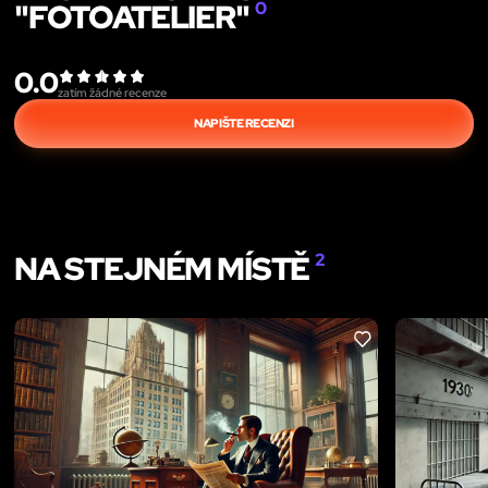
"FOTOATELIER"
0
0.0
zatím žádné recenze
NAPIŠTE RECENZI
NA STEJNÉM MÍSTĚ
2
LIKE