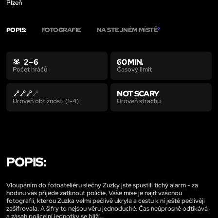
Plzeň
POPIS:
FOTOGRAFIE
NA STEJNÉM MÍSTĚ
2
2 – 6
60 MIN.
Časový limit
Počet hráčů
NOT SCARY
Úroveň strachu
Úroveň obtížnosti (1-4)
POPIS:
Vloupáním do fotoateliéru slečny Zuzky jste spustili tichý alarm - za
hodinu vás přijede zatknout policie. Vaše mise je najít vzácnou
fotografii, kterou Zuzka velmi pečlivě ukryla a cestu k ní ještě pečlivěji
zašifrovala. A šifry to nejsou věru jednoduché. Čas neúprosně odtikává
a zásah policejní jednotky se blíží…