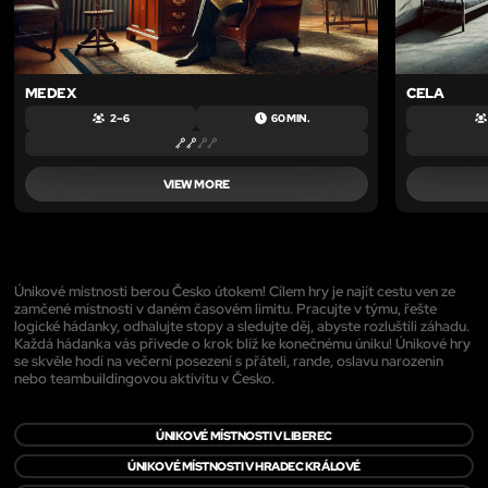
MEDEX
CELA
2 – 6
60 MIN.
VIEW MORE
Únikové místnosti berou Česko útokem! Cílem hry je najít cestu ven ze
zamčené místnosti v daném časovém limitu. Pracujte v týmu, řešte
logické hádanky, odhalujte stopy a sledujte děj, abyste rozluštili záhadu.
Každá hádanka vás přivede o krok blíž ke konečnému úniku! Únikové hry
se skvěle hodí na večerní posezení s přáteli, rande, oslavu narozenin
nebo teambuildingovou aktivitu v Česko.
ÚNIKOVÉ MÍSTNOSTI V LIBEREC
ÚNIKOVÉ MÍSTNOSTI V HRADEC KRÁLOVÉ