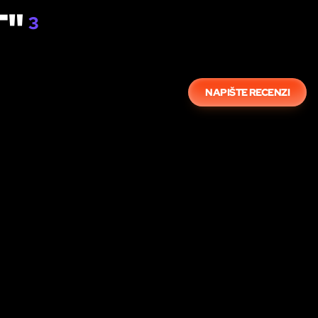
T"
3
NAPIŠTE RECENZI