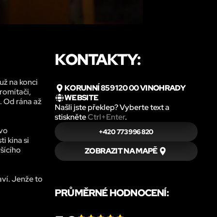
KONTAKTY:
už na konci
KORUNNÍ 859 120 00 VINOHRADY
romítači,
WEBSITE
ě. Od rána až
Našli jste překlep? Vyberte text a
stiskněte
Ctrl+Enter
.
ovo
+420 773 996 820
i kina si
šícího
ZOBRAZIT NA MAPĚ
aví. Jenže to
PRŮMĚRNÉ HODNOCENÍ: