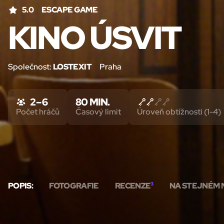
5.0
ESCAPE GAME
KINO ÚSVIT
Společnost:
LOSTEXIT
Praha
2 – 6
80 MIN.
Počet hráčů
Časový limit
Úroveň obtížnosti (1-4)
POPIS:
FOTOGRAFIE
RECENZE
3
NA STEJNÉM 