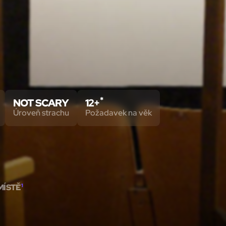
*
NOT SCARY
12+
Úroveň strachu
Požadavek na věk
MÍSTĚ
1