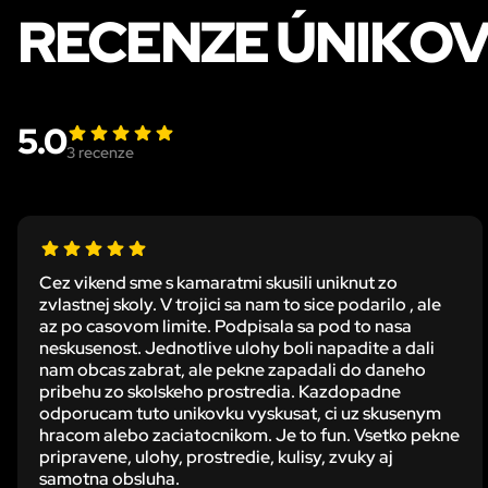
RECENZE ÚNIKOVÉ
5.0
3
recenze
Cez vikend sme s kamaratmi skusili uniknut zo
zvlastnej skoly. V trojici sa nam to sice podarilo , ale
az po casovom limite. Podpisala sa pod to nasa
neskusenost. Jednotlive ulohy boli napadite a dali
nam obcas zabrat, ale pekne zapadali do daneho
pribehu zo skolskeho prostredia. Kazdopadne
odporucam tuto unikovku vyskusat, ci uz skusenym
hracom alebo zaciatocnikom. Je to fun. Vsetko pekne
pripravene, ulohy, prostredie, kulisy, zvuky aj
samotna obsluha.