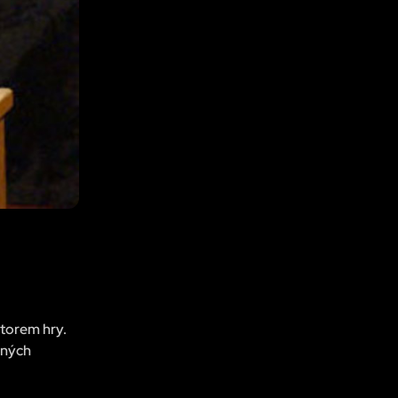
átorem hry.
pných