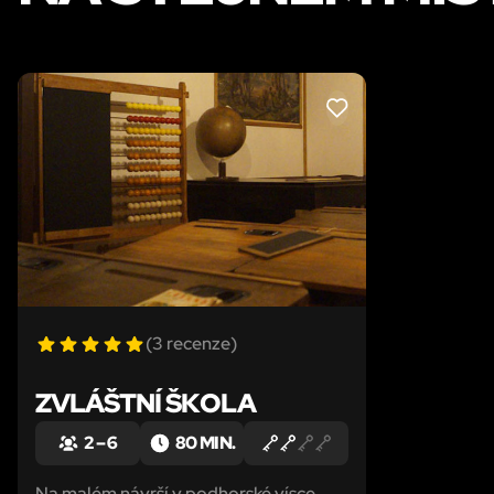
LIKE
(3 recenze)
ZVLÁŠTNÍ ŠKOLA
2 – 6
80 MIN.
Na malém návrší v podhorské vísce