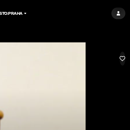
STO:
PRAHA
PŘIHL
LIK