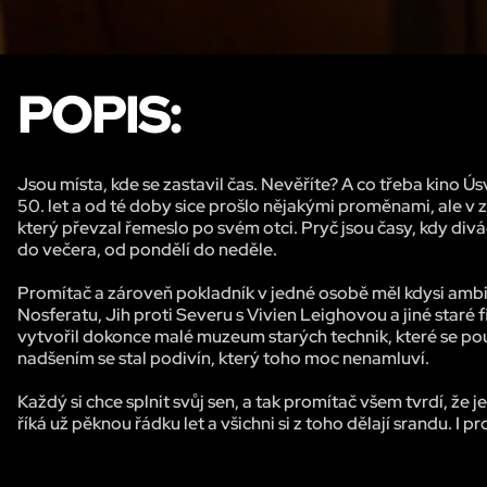
POPIS:
Jsou místa, kde se zastavil čas. Nevěříte? A co třeba kino Ú
50. let a od té doby sice prošlo nějakými proměnami, ale v 
který převzal řemeslo po svém otci. Pryč jsou časy, kdy divác
do večera, od pondělí do neděle.
Promítač a zároveň pokladník v jedné osobě měl kdysi amb
Nosferatu, Jih proti Severu s Vivien Leighovou a jiné staré fi
vytvořil dokonce malé muzeum starých technik, které se použ
nadšením se stal podivín, který toho moc nenamluví.
Každý si chce splnit svůj sen, a tak promítač všem tvrdí, že 
říká už pěknou řádku let a všichni si z toho dělají srandu. I