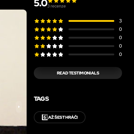
5.0
3
recenze
3
0
0
0
0
READ TESTIMONIALS
TAGS
6️⃣
AŽ ŠEST HRÁČI