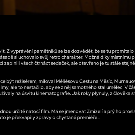
svit. Z vyprávění pamětníků se lze dozvědět, že se tu promítalo 
zásadě si uchovalo svůj retro charakter. Možná díky místnímu p
i zaplnili všech čtrnáct sedaček, ale otevřeno je tu stále stejn
ice být režisérem, miloval Mélièsovu Cestu na Měsíc, Murnau
lmy, ale to nestačilo, aby se z něj samotného stal umělec. V část
ívaly na úsvitu kinematografie. Jak roky plynuly, z člověka sr
jednou určitě natočí film. Má se jmenovat Zmizelí a prý ho prosl
 proto je překvapily zprávy o chystané premiéře…