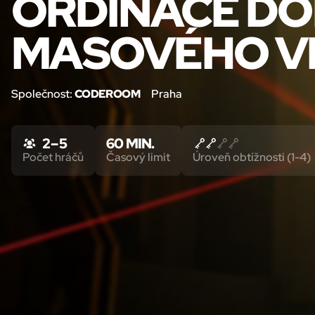
ORDINACE DO
MASOVÉHO V
Společnost:
CODEROOM
Praha
2 – 5
60 MIN.
Počet hráčů
Časový limit
Úroveň obtížnosti (1-4)