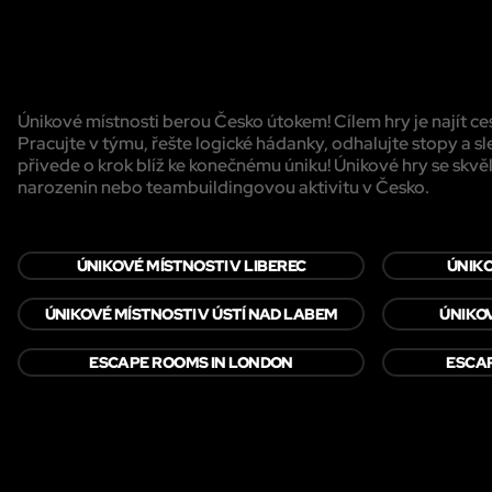
Únikové místnosti berou Česko útokem! Cílem hry je najít c
Pracujte v týmu, řešte logické hádanky, odhalujte stopy a sl
přivede o krok blíž ke konečnému úniku! Únikové hry se skvěl
narozenin nebo teambuildingovou aktivitu v Česko.
ÚNIKOVÉ MÍSTNOSTI V LIBEREC
ÚNIKO
ÚNIKOVÉ MÍSTNOSTI V ÚSTÍ NAD LABEM
ÚNIKO
ESCAPE ROOMS IN LONDON
ESCAP