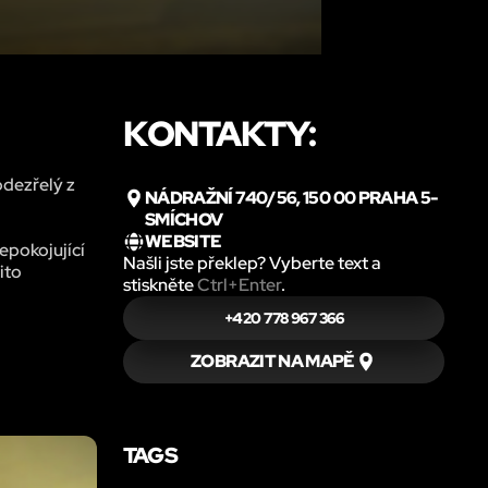
KONTAKTY:
odezřelý z
NÁDRAŽNÍ 740/56, 150 00 PRAHA 5-
SMÍCHOV
WEBSITE
nepokojující
Našli jste překlep? Vyberte text a
ito
stiskněte
Ctrl+Enter
.
+420 778 967 366
ZOBRAZIT NA MAPĚ
TAGS