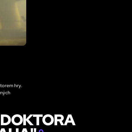
átorem hry.
pných
E DOKTORA
0