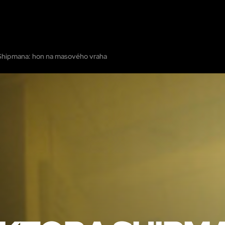
MŮ
ZOBRAZIT NA MAPĚ
PŘIDAT ÚNIKOVOU MÍSTNOST
PARTNEŘI
MĚST
Shipmana: hon na masového vraha