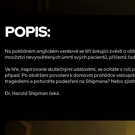
POPIS:
Na poklidném anglickém venkově se šíří šokující zvěsti o ob
množství nevysvětlených úmrtí svých pacientů, přičemž řa
Ve hře, inspirované skutečnými událostmi, se ocitáte v roli z
případ. Po obdržení povolení k domovní prohlídce vstoupíte
tragédiemi a potvrdíte podezření na Shipmana? Nebo zjistí
Dr. Harold Shipman čeká.