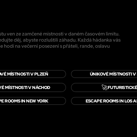
estu ven ze zamčené místnosti v daném časovém limitu.
edujte děj, abyste rozluštili záhadu. Každá hádanka vás
e hodí na večerní posezení s přáteli, rande, oslavu
VÉ MÍSTNOSTI V PLZEŇ
ÚNIKOVÉ MÍSTNOSTI V
🚀
VÉ MÍSTNOSTI V NÁCHOD
FUTURISTICK
E ROOMS IN NEW YORK
ESCAPE ROOMS IN LOS 