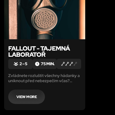
FALLOUT - TAJEMNÁ
LABORATOŘ
2 – 5
75 MIN.
Zvládnete rozluštit všechny hádanky a
uniknout před nebezpečím včas?
Přijďte a zjistěte, zda máte odvahu a
důvtip potřebný k tomu, abyste přežili
v tomto zničeném světě!
VIEW MORE