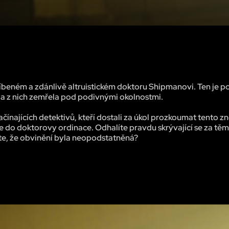
líbeném a zdánlivě altruistickém doktoru Shipmanovi. Ten je p
da z nich zemřela pod podivnými okolnostmi.
ačínajících detektivů, kteří dostali za úkol prozkoumat tento z
 do doktorovy ordinace. Odhalíte pravdu skrývající se za těm
te, že obvinění byla neopodstatněná?