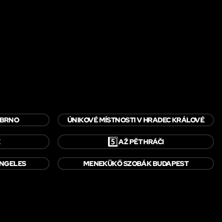
 BRNO
ÚNIKOVÉ MÍSTNOSTI V HRADEC KRÁLOVÉ
5️⃣
É
AŽ PĚT HRÁČI
ANGELES
MENEKÜKŐ SZOBÁK BUDAPEST