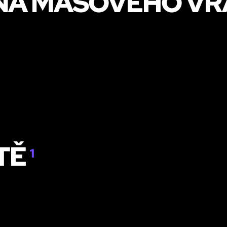
 NA MASOVÉHO V
TĚ
1