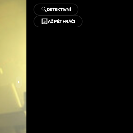
🔍
DETEKTIVNÍ
5️⃣
AŽ PĚT HRÁČI