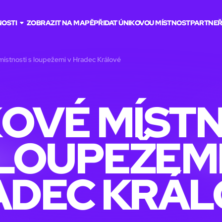
NOSTI
ZOBRAZIT NA MAPĚ
PŘIDAT ÚNIKOVOU MÍSTNOST
PARTNEŘ
místnosti s loupežemi v Hradec Králové
OVÉ MÍST
 LOUPEŽEMI
ADEC KRÁL