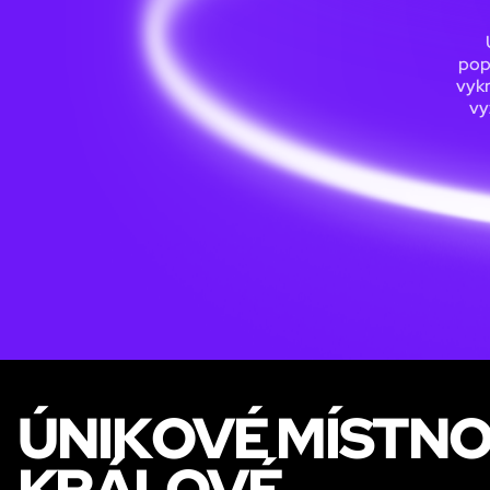
popu
vykr
vy
ÚNIKOVÉ MÍSTNO
KRÁLOVÉ