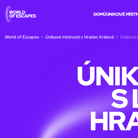
DOMŮ
ÚNIKOVÉ MÍST
World of Escapes
Únikové místnosti v Hradec Králové
Únikové 
ÚNIK
S
HR