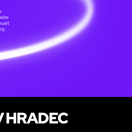
e
usíte
kusit
ry,
V HRADEC