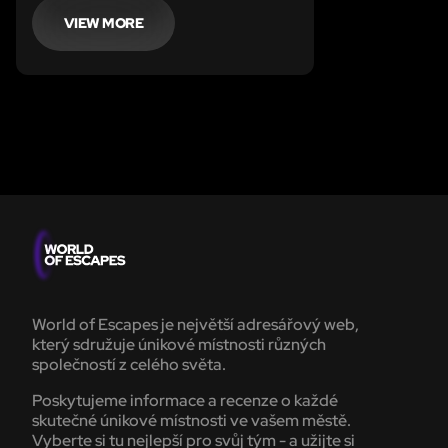
najdete zlatých cihel? Trezor se za
Vámi zavřel, a vy nemůžete ven?
VIEW MORE
Stihnete se s lupem dostat ven za 60
minut, než dorazí zásahovka?
World of Escapes je největší adresářový web,
který sdružuje únikové místnosti různých
společností z celého světa.
Poskytujeme informace a recenze o každé
skutečné únikové místnosti ve vašem městě.
Vyberte si tu nejlepší pro svůj tým - a užijte si