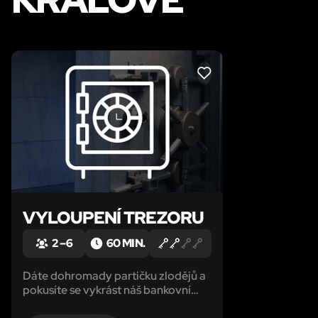
LIKE
VYLOUPENÍ TREZORU
2 – 6
60 MIN.
Dáte dohromady partičku zlodějů a
pokusíte se vykrást náš bankovní
trezor? Kolik otevřete schránek a