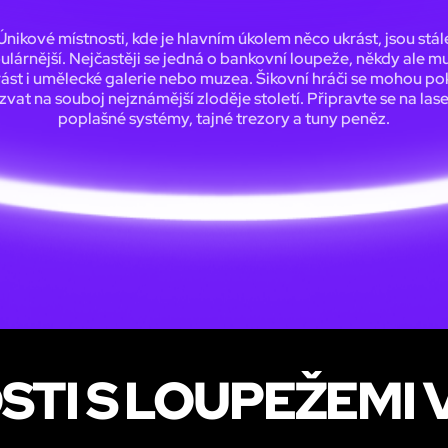
Únikové místnosti, kde je hlavním úkolem něco ukrást, jsou stál
lárnější. Nejčastěji se jedná o bankovní loupeže, někdy ale m
ást i umělecké galerie nebo muzea. Šikovní hráči se mohou po
zvat na souboj nejznámější zloděje století. Připravte se na lase
poplašné systémy, tajné trezory a tuny peněz.
STI S LOUPEŽEMI 