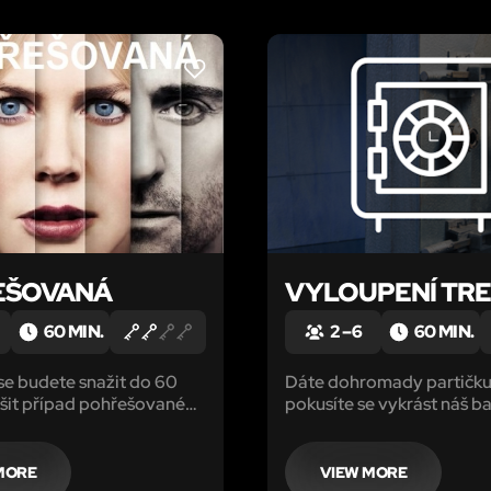
LIKE
EŠOVANÁ
VYLOUPENÍ TR
60 MIN.
2 – 6
60 MIN.
 se budete snažit do 60
Dáte dohromady partičku 
šit případ pohřešované
pokusíte se vykrást náš b
 vyšetřování bude
trezor? Kolik otevřete sch
 ordinaci u terapeuta, kam
najdete zlatých cihel? Tre
delně docházela. Kde
Vámi zavřel, a vy nemůže
MORE
VIEW MORE