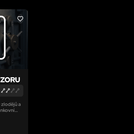
LIKE
EZORU
zlodějů a
ankovní
ránek a
zor se za
te ven?