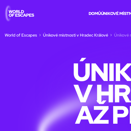
DOMŮ
ÚNIKOVÉ MÍST
World of Escapes
Únikové místnosti v Hradec Králové
Únikové m
ÚNIK
V H
AŽ 