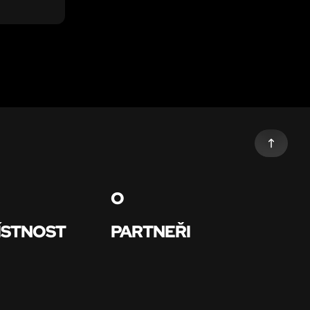
t ven za 60
vka?
O
ÍSTNOST
PARTNEŘI