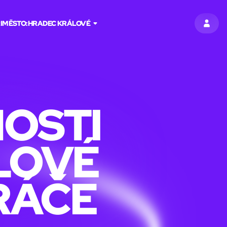
I
MĚSTO:
HRADEC KRÁLOVÉ
PŘIHL
NOSTI
LOVÉ
RÁČE