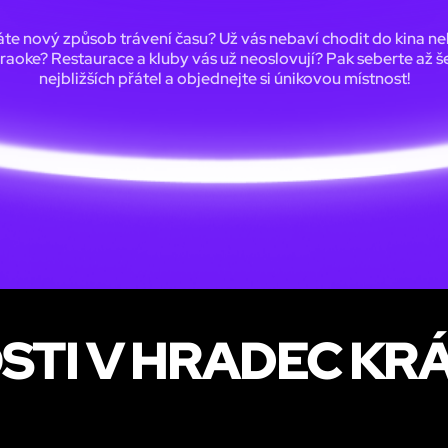
te nový způsob trávení času? Už vás nebaví chodit do kina n
raoke? Restaurace a kluby vás už neoslovují? Pak seberte až š
nejbližších přátel a objednejte si únikovou místnost!
STI V HRADEC KR