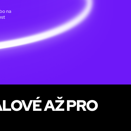
ebo na
est
ÁLOVÉ AŽ PRO