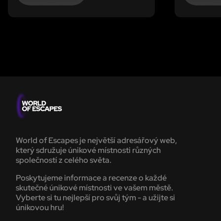
psychiatrii, tato hra není pro žádné
jinde by ta
bábovky!
informací,
World of Escapes je největší adresářový web,
který sdružuje únikové místnosti různých
společností z celého světa.
Poskytujeme informace a recenze o každé
skutečné únikové místnosti ve vašem městě.
Vyberte si tu nejlepší pro svůj tým - a užijte si
únikovou hru!