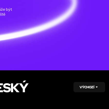
ůže být
ště
ESKÝ
VÝCHOZÍ