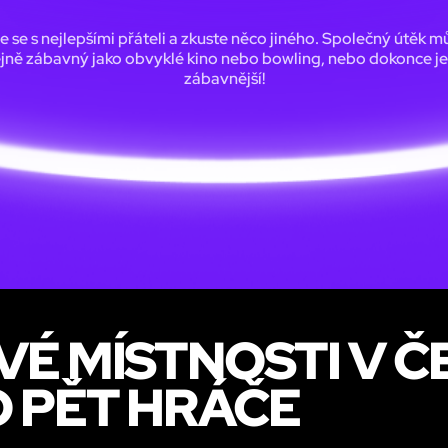
e se s nejlepšími přáteli a zkuste něco jiného. Společný útěk m
ejně zábavný jako obvyklé kino nebo bowling, nebo dokonce je
zábavnější!
VÉ MÍSTNOSTI V Č
 PĚT HRÁČE