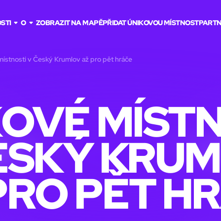
STI
O
ZOBRAZIT NA MAPĚ
PŘIDAT ÚNIKOVOU MÍSTNOST
PARTN
ístnosti v Český Krumlov až pro pět hráče
OVÉ MÍST
ESKÝ KRU
PRO PĚT H