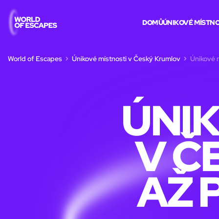
DOMŮ
ÚNIKOVÉ MÍSTNO
World of Escapes
Únikové místnosti v Český Krumlov
Únikové m
ÚNIK
V Č
AŽ 