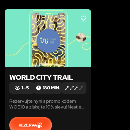
LIKE
WORLD CITY TRAIL
1 – 5
180 MIN.
Rezervujte nyní s promo kódem
WOE10 a získejte 10% slevu! Nestled
in the heart of the enchanting Czech
Republic, Cesky Krumlov is a town
that seems to have sprung to life
REZERVA