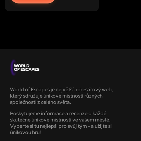
from the pages of a medieval fairy
tale.
World of Escapes je největší adresářový web,
který sdružuje únikové místnosti různých
společností z celého světa.
Poskytujeme informace a recenze o každé
skutečné únikové místnosti ve vašem městě.
Vyberte si tu nejlepší pro svůj tým - a užijte si
únikovou hru!