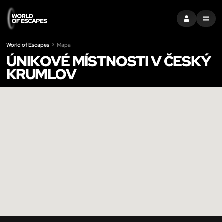
PŘIHLÁSIT SE
MENU
World of Escapes
Mapa
ÚNIKOVÉ MÍSTNOSTI V ČESKÝ
KRUMLOV