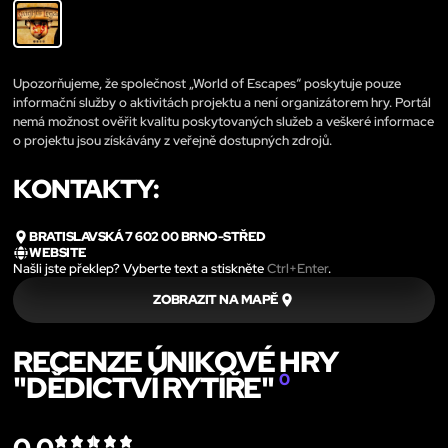
Upozorňujeme, že společnost „World of Escapes“ poskytuje pouze
informační služby o aktivitách projektu a není organizátorem hry. Portál
nemá možnost ověřit kvalitu poskytovaných služeb a veškeré informace
o projektu jsou získávány z veřejně dostupných zdrojů.
KONTAKTY:
BRATISLAVSKÁ 7 602 00 BRNO-STŘED
WEBSITE
Našli jste překlep? Vyberte text a stiskněte
Ctrl+Enter
.
ZOBRAZIT NA MAPĚ
RECENZE ÚNIKOVÉ HRY
"DĚDICTVÍ RYTÍŘE"
0
0.0