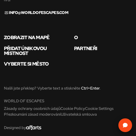
INFO@WORLDOFESCAPES.COM
ZOBRAZIT NA MAPĚ
O
PŘIDAT ÚNIKOVOU
PARTNEŘI
MÍSTNOST
VYBERTE SI MĚSTO
Našli jste překlep? Vyberte text a stiskněte
Ctrl+Enter
.
WORLD OF ESCAPES
Zásady ochrany osobních údajů
Cookie Policy
Cookie Settings
Přezkoumání zásad moderování
Uživatelská smlouva
Designed by