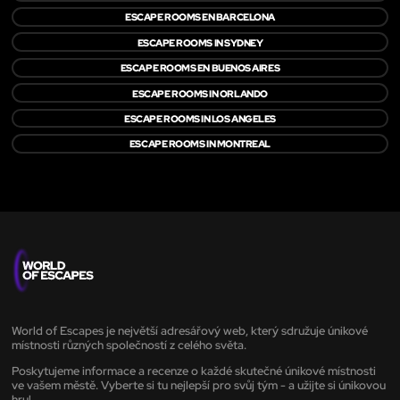
ESCAPE ROOMS EN BARCELONA
ESCAPE ROOMS IN SYDNEY
ESCAPE ROOMS EN BUENOS AIRES
ESCAPE ROOMS IN ORLANDO
ESCAPE ROOMS IN LOS ANGELES
ESCAPE ROOMS IN MONTREAL
World of Escapes je největší adresářový web, který sdružuje únikové
místnosti různých společností z celého světa.
Poskytujeme informace a recenze o každé skutečné únikové místnosti
ve vašem městě. Vyberte si tu nejlepší pro svůj tým - a užijte si únikovou
hru!