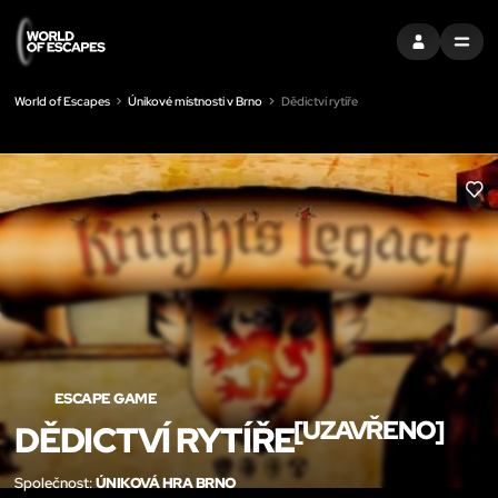
PŘIHLÁSIT SE
MENU
World of Escapes
Únikové místnosti v Brno
Dědictví rytíře
LIK
ESCAPE GAME
[UZAVŘENO]
DĚDICTVÍ RYTÍŘE
Společnost:
ÚNIKOVÁ HRA BRNO