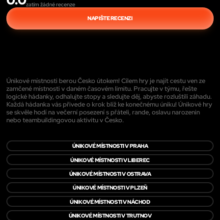
zatím žádné recenze
NAPIŠTE RECENZI
Únikové místnosti berou Česko útokem! Cílem hry je najít cestu ven ze
zamčené místnosti v daném časovém limitu. Pracujte v týmu, řešte
logické hádanky, odhalujte stopy a sledujte děj, abyste rozluštili záhadu.
Každá hádanka vás přivede o krok blíž ke konečnému úniku! Únikové hry
se skvěle hodí na večerní posezení s přáteli, rande, oslavu narozenin
nebo teambuildingovou aktivitu v Česko.
ÚNIKOVÉ MÍSTNOSTI V PRAHA
ÚNIKOVÉ MÍSTNOSTI V LIBEREC
ÚNIKOVÉ MÍSTNOSTI V OSTRAVA
ÚNIKOVÉ MÍSTNOSTI V PLZEŇ
ÚNIKOVÉ MÍSTNOSTI V NÁCHOD
ÚNIKOVÉ MÍSTNOSTI V TRUTNOV