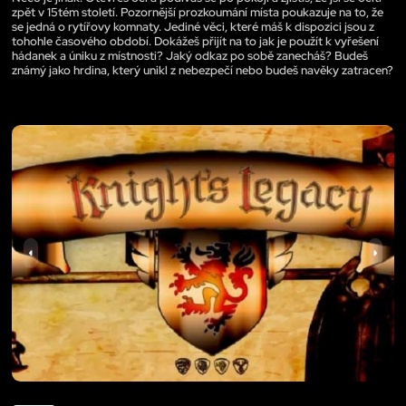
zpět v 15tém století. Pozornější prozkoumání místa poukazuje na to, že
se jedná o rytířovy komnaty. Jediné věci, které máš k dispozici jsou z
tohohle časového období. Dokážeš přijít na to jak je použít k vyřešení
hádanek a úniku z místnosti? Jaký odkaz po sobě zanecháš? Budeš
známý jako hrdina, který unikl z nebezpečí nebo budeš navěky zatracen?