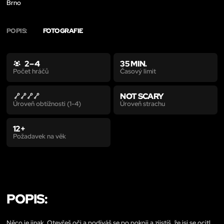
Brno
POPIS:
FOTOGRAFIE
2 – 4
35 MIN.
Časový limit
Počet hráčů
NOT SCARY
Úroveň strachu
Úroveň obtížnosti (1-4)
12+
Požadavek na věk
POPIS:
Něco je jinak. Otevřeš oči a podíváš se po pokoji a zjistíš, že jsi se ocitl