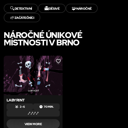
🔍
👻
🧩
DETEKTIVNÍ
DĚSIVÉ
NÁROČNÉ
🌱
ZAČÁTEČNÍCI
NÁROČNÉ ÚNIKOVÉ
MÍSTNOSTI V BRNO
LIKE
LABYRINT
2 – 6
70 MIN.
VIEW MORE