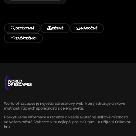
🔍
👻
🧩
DETEKTIVNÍ
DĚSIVÉ
NÁROČNÉ
🌱
ZAČÁTEČNÍCI
World of Escapes je největší adresářový web, který sdružuje únikové
místnosti různých společností z celého světa.
Poskytujeme informace a recenze o každé skutečné únikové místnosti
ve vašem městě. Vyberte si tu nejlepší pro svůj tým - a užijte si únikovou
hru!