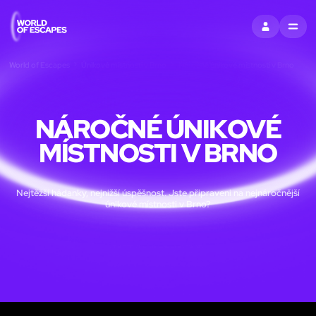
PŘIHLÁSIT SE
MENU
World of Escapes
Únikové místnosti v Brno
Náročné únikové místnosti v Brno
NÁROČNÉ ÚNIKOVÉ
MÍSTNOSTI V BRNO
Nejtěžší hádanky, nejnižší úspěšnost. Jste připraveni na nejnáročnější
únikové místnosti v Brno?