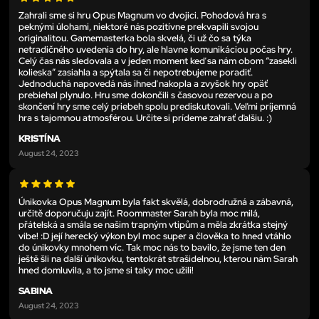
Zahrali sme si hru Opus Magnum vo dvojici. Pohodová hra s
peknými úlohami, niektoré nás pozitívne prekvapili svojou
originalitou. Gamemasterka bola skvelá, či už čo sa týka
netradičného uvedenia do hry, ale hlavne komunikáciou počas hry.
Celý čas nás sledovala a v jeden moment keď sa nám obom “zasekli
kolieska” zasiahla a spýtala sa či nepotrebujeme poradiť.
Jednoduchá napovedá nás ihneď nakopla a zvyšok hry opäť
prebiehal plynulo. Hru sme dokončili s časovou rezervou a po
skončení hry sme celý priebeh spolu prediskutovali. Veľmi príjemná
hra s tajomnou atmosférou. Určite si prídeme zahrať ďalšiu. :)
KRISTÍNA
August 24, 2023
Únikovka Opus Magnum byla fakt skvělá, dobrodružná a zábavná,
určitě doporučuju zajít. Roommaster Sarah byla moc milá,
přátelská a smála se našim trapným vtipům a měla zkrátka stejný
vibe! :D její herecký výkon byl moc super a člověka to hned vtáhlo
do únikovky mnohem víc. Tak moc nás to bavilo, že jsme ten den
ještě šli na další únikovku, tentokrát strašidelnou, kterou nám Sarah
hned domluvila, a to jsme si taky moc užili!
SABINA
August 24, 2023