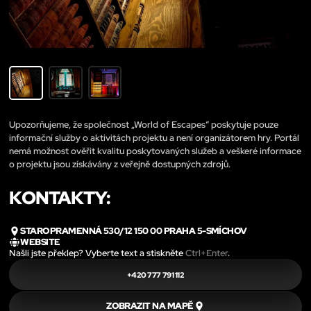
Upozorňujeme, že společnost „World of Escapes“ poskytuje pouze
informační služby o aktivitách projektu a není organizátorem hry. Portál
nemá možnost ověřit kvalitu poskytovaných služeb a veškeré informace
o projektu jsou získávány z veřejně dostupných zdrojů.
KONTAKTY:
STAROPRAMENNÁ 530/12 150 00 PRAHA 5-SMÍCHOV
WEBSITE
Našli jste překlep? Vyberte text a stiskněte
Ctrl+Enter
.
+420 777 791 112
ZOBRAZIT NA MAPĚ