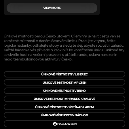
VIEW MORE
Únikové místnosti berou Česko útokem! Cílem hry je najít cestu ven ze
zamčené místnosti v daném časovém limitu. Pracujte v týmu, řešte
logické hádanky, odhalujte stopy a sledujte děj, abyste rozluštili záhadu.
Každá hádanka vás přivede o krok blíž ke konečnému úniku! Únikové hry
se skvěle hodí na večerní posezení s přáteli, rande, oslavu narozenin
nebo teambuildingovou aktivitu v Česko.
ÚNIKOVÉ MÍSTNOSTI V LIBEREC
ÚNIKOVÉ MÍSTNOSTI V PLZEŇ
ÚNIKOVÉ MÍSTNOSTI V BRNO
ÚNIKOVÉ MÍSTNOSTI V HRADEC KRÁLOVÉ
ÚNIKOVÉ MÍSTNOSTI V ÚSTÍ NAD LABEM
ÚNIKOVÉ MÍSTNOSTI V NÁCHOD
🎃
HALLOWEEN