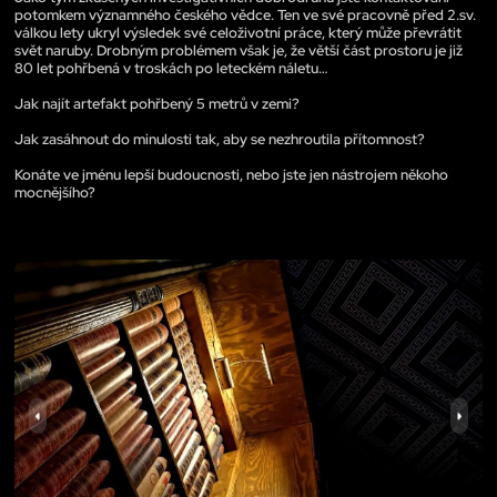
potomkem významného českého vědce. Ten ve své pracovně před 2.sv.
válkou lety ukryl výsledek své celoživotní práce, který může převrátit
svět naruby. Drobným problémem však je, že větší část prostoru je již
80 let pohřbená v troskách po leteckém náletu…
Jak najít artefakt pohřbený 5 metrů v zemi?
Jak zasáhnout do minulosti tak, aby se nezhroutila přítomnost?
Konáte ve jménu lepší budoucnosti, nebo jste jen nástrojem někoho
mocnějšího?