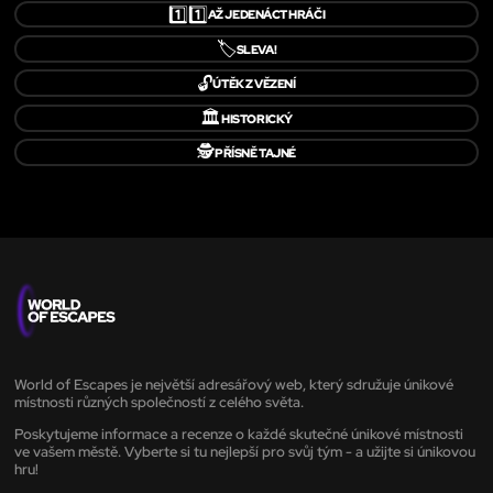
1️⃣1️⃣
AŽ JEDENÁCT HRÁČI
🏷️
SLEVA!
🔓
ÚTĚK Z VĚZENÍ
🏛️
HISTORICKÝ
🕵️
PŘÍSNĚ TAJNÉ
World of Escapes je největší adresářový web, který sdružuje únikové
místnosti různých společností z celého světa.
Poskytujeme informace a recenze o každé skutečné únikové místnosti
ve vašem městě. Vyberte si tu nejlepší pro svůj tým - a užijte si únikovou
hru!