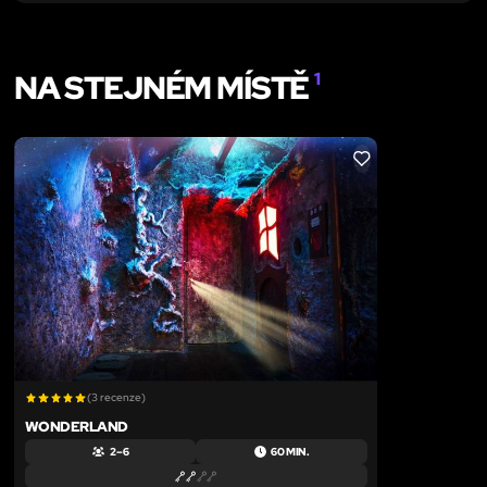
NA STEJNÉM MÍSTĚ
1
LIKE
(3 recenze)
WONDERLAND
2 – 6
60 MIN.