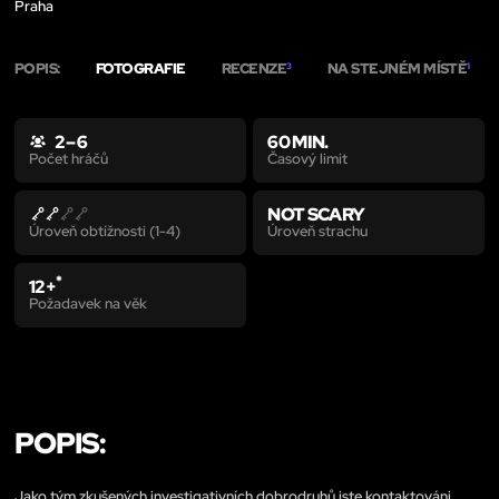
Praha
POPIS:
FOTOGRAFIE
RECENZE
NA STEJNÉM MÍSTĚ
3
1
2 – 6
60 MIN.
Časový limit
Počet hráčů
NOT SCARY
Úroveň strachu
Úroveň obtížnosti (1-4)
*
12+
Požadavek na věk
POPIS:
Jako tým zkušených investigativních dobrodruhů jste kontaktováni