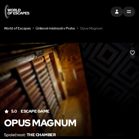
PŘIHLÁSIT SE
MENU
World of Escapes
Únikové místnosti v Praha
Opus Magnum
LIK
5.0
ESCAPE GAME
OPUS MAGNUM
Společnost:
THE CHAMBER