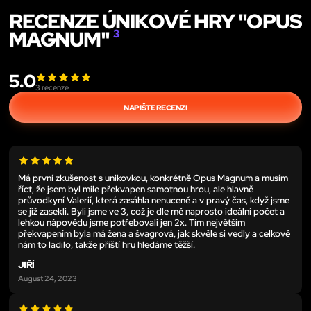
RECENZE ÚNIKOVÉ HRY "OPUS
MAGNUM"
3
5.0
3
recenze
NAPIŠTE RECENZI
Má první zkušenost s unikovkou, konkrétně Opus Magnum a musím
říct, že jsem byl mile překvapen samotnou hrou, ale hlavně
průvodkyní Valerií, která zasáhla nenuceně a v pravý čas, když jsme
se již zasekli. Byli jsme ve 3, což je dle mě naprosto ideální počet a
lehkou nápovědu jsme potřebovali jen 2x. Tím největším
překvapením byla má žena a švagrová, jak skvěle si vedly a celkově
nám to ladilo, takže příští hru hledáme těžší.
JIŘÍ
August 24, 2023