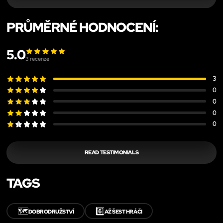
PRŮMĚRNÉ HODNOCENÍ:
5.0
3
recenze
3
0
0
0
0
READ TESTIMONIALS
TAGS
🗺️
6️⃣
DOBRODRUŽSTVÍ
AŽ ŠEST HRÁČI