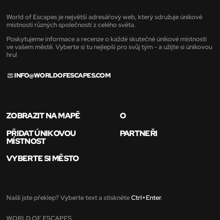
World of Escapes je největší adresářový web, který sdružuje únikové
místnosti různých společností z celého světa.
Poskytujeme informace a recenze o každé skutečné únikové místnosti
ve vašem městě. Vyberte si tu nejlepší pro svůj tým - a užijte si únikovou
hru!
INFO@WORLDOFESCAPES.COM
ZOBRAZIT NA MAPĚ
O
PŘIDAT ÚNIKOVOU
PARTNEŘI
MÍSTNOST
VYBERTE SI MĚSTO
Našli jste překlep? Vyberte text a stiskněte
Ctrl+Enter
.
WORLD OF ESCAPES