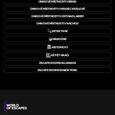
ÚNIKOVÉ MÍSTNOSTI V BRNO
ÚNIKOVÉ MÍSTNOSTI V HRADEC KRÁLOVÉ
ÚNIKOVÉ MÍSTNOSTI V ÚSTÍ NAD LABEM
ÚNIKOVÉ MÍSTNOSTI V NÁCHOD
🔍
DETEKTIVNÍ
🧩
NÁROČNÉ
🏛️
HISTORICKÝ
5️⃣
AŽ PĚT HRÁČI
ESCAPE ROOMS IN LONDON
ESCAPE ROOMS IN NEW YORK