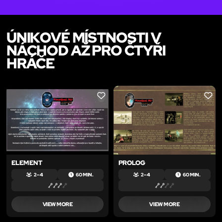
ÚNIKOVÉ MÍSTNOSTI V
NÁCHOD AŽ PRO ČTYŘI
HRÁČE
LIKE
LIKE
ELEMENT
PROLOG
2 – 4
60 MIN.
2 – 4
60 MIN.
VIEW MORE
VIEW MORE