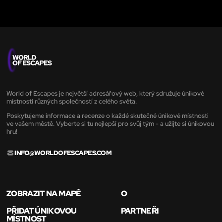
World of Escapes je největší adresářový web, který sdružuje únikové
místnosti různých společností z celého světa.
Poskytujeme informace a recenze o každé skutečné únikové místnosti
ve vašem městě. Vyberte si tu nejlepší pro svůj tým - a užijte si únikovou
hru!
INFO@WORLDOFESCAPES.COM
ZOBRAZIT NA MAPĚ
O
PŘIDAT ÚNIKOVOU
PARTNEŘI
MÍSTNOST