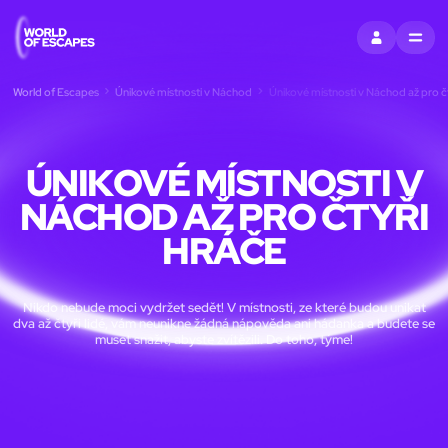
PŘIHLÁSIT SE
MENU
World of Escapes
Únikové místnosti v Náchod
Únikové místnosti v Náchod až pro čt
ÚNIKOVÉ MÍSTNOSTI V
NÁCHOD AŽ PRO ČTYŘI
HRÁČE
Nikdo nebude moci vydržet sedět! V místnosti, ze které budou unikat
dva až čtyři lidé, vám neunikne žádná nápověda ani hádanka a budete se
muset snažit, abyste zvítězili. Do toho, týme!