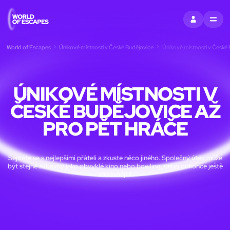
PŘIHLÁSIT SE
MENU
World of Escapes
Únikové místnosti v České Budějovice
Únikové místnosti v České 
ÚNIKOVÉ MÍSTNOSTI V
ČESKÉ BUDĚJOVICE AŽ
PRO PĚT HRÁČE
Sejděte se s nejlepšími přáteli a zkuste něco jiného. Společný útěk může
být stejně zábavný jako obvyklé kino nebo bowling, nebo dokonce ještě
zábavnější!