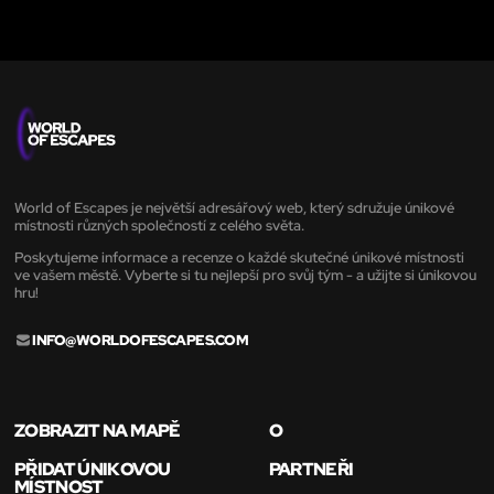
World of Escapes je největší adresářový web, který sdružuje únikové
místnosti různých společností z celého světa.
Poskytujeme informace a recenze o každé skutečné únikové místnosti
ve vašem městě. Vyberte si tu nejlepší pro svůj tým - a užijte si únikovou
hru!
INFO@WORLDOFESCAPES.COM
ZOBRAZIT NA MAPĚ
O
PŘIDAT ÚNIKOVOU
PARTNEŘI
MÍSTNOST