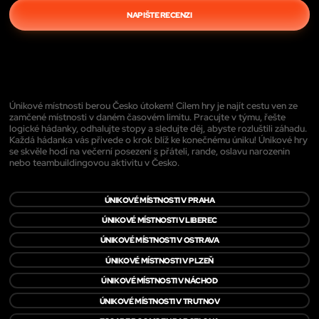
NAPIŠTE RECENZI
Únikové místnosti berou Česko útokem! Cílem hry je najít cestu ven ze
zamčené místnosti v daném časovém limitu. Pracujte v týmu, řešte
logické hádanky, odhalujte stopy a sledujte děj, abyste rozluštili záhadu.
Každá hádanka vás přivede o krok blíž ke konečnému úniku! Únikové hry
se skvěle hodí na večerní posezení s přáteli, rande, oslavu narozenin
nebo teambuildingovou aktivitu v Česko.
ÚNIKOVÉ MÍSTNOSTI V PRAHA
ÚNIKOVÉ MÍSTNOSTI V LIBEREC
ÚNIKOVÉ MÍSTNOSTI V OSTRAVA
ÚNIKOVÉ MÍSTNOSTI V PLZEŇ
ÚNIKOVÉ MÍSTNOSTI V NÁCHOD
ÚNIKOVÉ MÍSTNOSTI V TRUTNOV