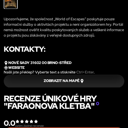
Upozorňujeme, že společnost „World of Escapes“ poskytuje pouze
informační služby o aktivitách projektu a není organizátorem hry. Portál
nemá možnost ověřit kvalitu poskytovaných služeb a veškeré informace
o projektu jsou získávány z veřejně dostupných zdrojů.
KONTAKTY:
NOVÉ SADY 31 602 00 BRNO-STŘED
WEBSITE
Našli jste překlep? Vyberte text a stiskněte
Ctrl+Enter
.
ZOBRAZIT NA MAPĚ
RECENZE ÚNIKOVÉ HRY
"FARAONOVA KLETBA"
0
0.0
zatím žádné recenze