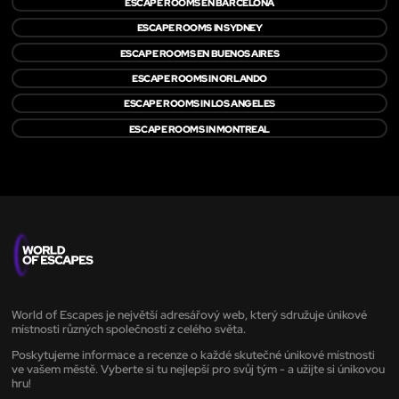
ESCAPE ROOMS EN BARCELONA
ESCAPE ROOMS IN SYDNEY
ESCAPE ROOMS EN BUENOS AIRES
ESCAPE ROOMS IN ORLANDO
ESCAPE ROOMS IN LOS ANGELES
ESCAPE ROOMS IN MONTREAL
World of Escapes je největší adresářový web, který sdružuje únikové
místnosti různých společností z celého světa.
Poskytujeme informace a recenze o každé skutečné únikové místnosti
ve vašem městě. Vyberte si tu nejlepší pro svůj tým - a užijte si únikovou
hru!