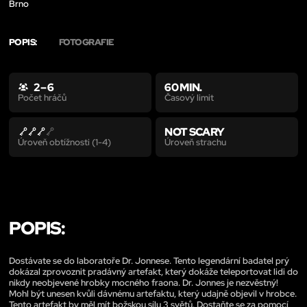
Brno
POPIS:
FOTOGRAFIE
2 – 6
60 MIN.
Časový limit
Počet hráčů
NOT SCARY
Úroveň strachu
Úroveň obtížnosti (1-4)
POPIS:
Dostávate se do laboratoře Dr. Jonnese. Tento legendární badatel prý
dokázal zprovoznit pradávný artefakt, který dokáže teleportovat lidi do
nikdy neobjevené hrobky mocného fraona. Dr. Jonnes je nezvěstný!
Mohl být unesen kvůli dávnému artefaktu, který udajně objevil v hrobce.
Tento artefakt by měl mít božskou sílu 3 světů. Dostaňte se za pomocí