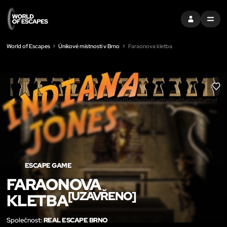
PŘIHLÁSIT SE
MENU
World of Escapes
Únikové místnosti v Brno
Faraonova kletba
LIK
ESCAPE GAME
FARAONOVA
[UZAVŘENO]
KLETBA
Společnost:
REAL ESCAPE BRNO