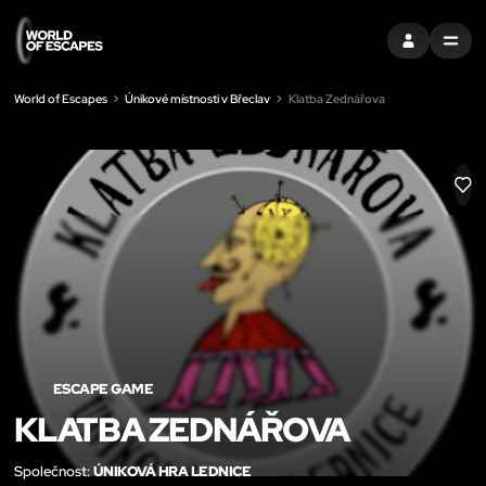
PŘIHLÁSIT SE
MENU
World of Escapes
Únikové místnosti v Břeclav
Klatba Zednářova
LIK
ESCAPE GAME
KLATBA ZEDNÁŘOVA
Společnost:
ÚNIKOVÁ HRA LEDNICE