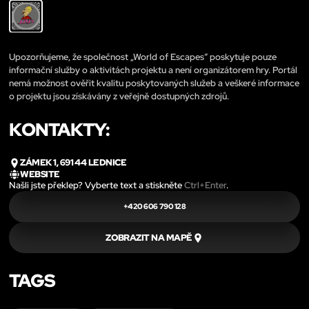
Upozorňujeme, že společnost „World of Escapes“ poskytuje pouze
informační služby o aktivitách projektu a není organizátorem hry. Portál
nemá možnost ověřit kvalitu poskytovaných služeb a veškeré informace
o projektu jsou získávány z veřejně dostupných zdrojů.
KONTAKTY:
ZÁMEK 1, 691 44 LEDNICE
WEBSITE
Našli jste překlep? Vyberte text a stiskněte
Ctrl+Enter
.
+420 606 790 128
ZOBRAZIT NA MAPĚ
TAGS