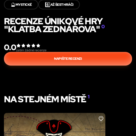
🔮
6️⃣
MYSTICKÉ
AŽ ŠEST HRÁČI
RECENZE ÚNIKOVÉ HRY
"KLATBA ZEDNÁŘOVA"
0
0.0
zatím žádné recenze
NAPIŠTE RECENZI
NA STEJNÉM MÍSTĚ
1
LIKE