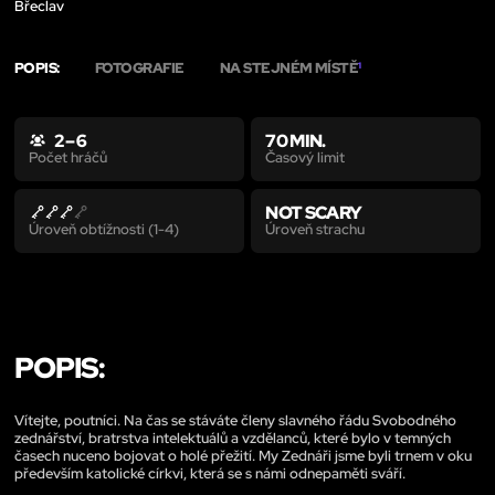
Břeclav
POPIS:
FOTOGRAFIE
NA STEJNÉM MÍSTĚ
1
2 – 6
70 MIN.
Časový limit
Počet hráčů
NOT SCARY
Úroveň strachu
Úroveň obtížnosti (1-4)
POPIS:
Vítejte, poutníci. Na čas se stáváte členy slavného řádu Svobodného
zednářství, bratrstva intelektuálů a vzdělanců, které bylo v temných
časech nuceno bojovat o holé přežití. My Zednáři jsme byli trnem v oku
především katolické církvi, která se s námi odnepaměti sváří.