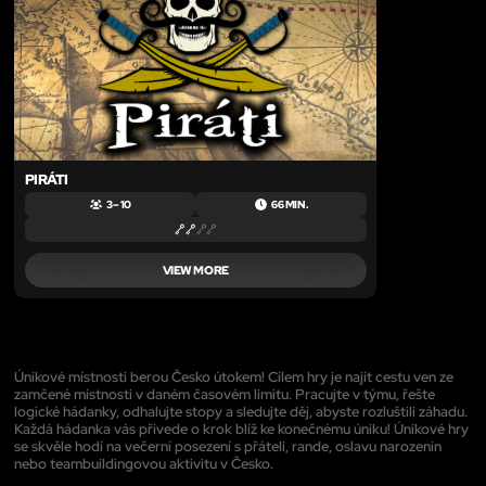
PIRÁTI
3 – 10
66 MIN.
VIEW MORE
Únikové místnosti berou Česko útokem! Cílem hry je najít cestu ven ze
zamčené místnosti v daném časovém limitu. Pracujte v týmu, řešte
logické hádanky, odhalujte stopy a sledujte děj, abyste rozluštili záhadu.
Každá hádanka vás přivede o krok blíž ke konečnému úniku! Únikové hry
se skvěle hodí na večerní posezení s přáteli, rande, oslavu narozenin
nebo teambuildingovou aktivitu v Česko.